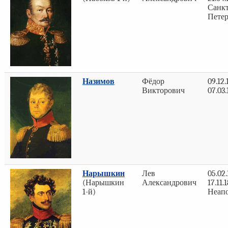
Санкт
Петер
Назимов
Фёдор
09.12.
Викторович
07.03
Нарышкин
Лев
05.02.
(Нарышкин
Александрович
17.11.
1-й)
Неап