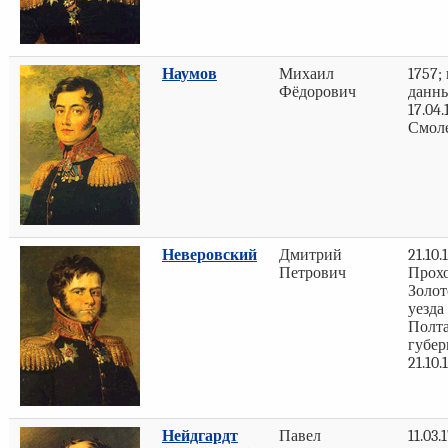
Наумов
Михаил
1757;
Фёдорович
данны
17.04.
Смол
Неверовский
Дмитрий
21.10.
Петрович
Прох
Золо
уезда
Полт
губе
21.10.
Нейдгардт
Павел
11.03.