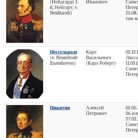
(Нейдгардт 1-
Иванович
Санкт
й, Нейгарт; v.
Пете
Neidhardt)
25.08.
там ж
Нессельроде
Карл
02.12.
(v. Nesselrode
Васильевич
Лисс
Enreshoven)
(Карл Роберт)
11.03.
Санкт
Петер
Никитин
Алексей
02.05
Петрович
26 ил
27.02.
Санкт
Петер