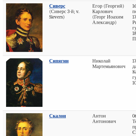
Сиверс
Егор (Георгий)
1
(Сиверс 3-й; v.
Карлович
п
Sievers)
(Георг Иоахим
1
Александр)
Р
г
1
П
Сипягин
Николай
1
Мартемьянович
д
К
г
1
Скалон
Антон
0
Антонович
Т
п
С