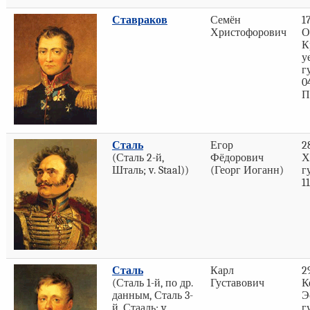
Ставраков
Семён
1
Христофорович
О
К
у
г
0
П
Сталь
Егор
2
(Сталь 2-й,
Фёдорович
Х
Шталь; v. Staal))
(Георг Иоганн)
г
1
Сталь
Карл
2
(Сталь 1-й, по др.
Густавович
К
данным, Сталь 3-
Э
й, Стааль; v.
г