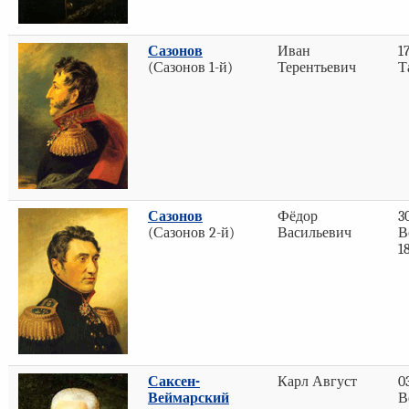
Сазонов
Иван
1
(Сазонов 1-й)
Терентьевич
Т
Сазонов
Фёдор
3
(Сазонов 2-й)
Васильевич
В
1
Саксен-
Карл Август
0
Веймарский
В