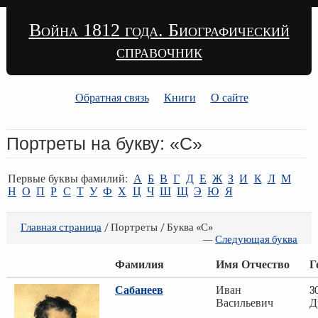
Война 1812 года. Биографический
справочник
Обратная связь
Книги
О сайте
Портреты на букву: «С»
Первые буквы фамилий:
А
Б
В
Г
Д
Е
Ж
З
И
К
Л
М
Н
О
П
Р
С
Т
У
Ф
Х
Ц
Ч
Ш
Щ
Э
Ю
Я
Главная страница
/ Портреты / Буква «С»
—
Следующая буква
Фамилия
Имя Отчество
Г
Сабанеев
Иван
3
Васильевич
Д