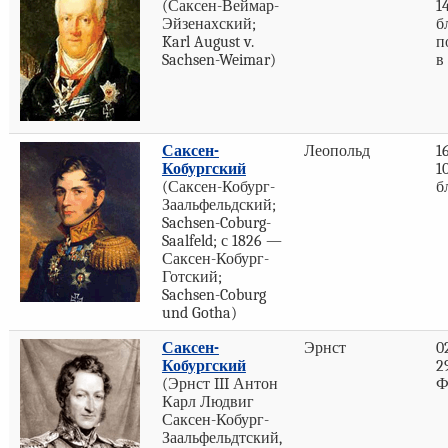
(Саксен-Веймар-
1
Эйзенахский;
б
Karl August v.
п
Sachsen-Weimar)
в
Саксен-
Леопольд
1
Кобургский
1
(Саксен-Кобург-
б
Заальфельдский;
Sachsen-Coburg-
Saalfeld; с 1826 —
Саксен-Кобург-
Готский;
Sachsen-Coburg
und Gotha)
Саксен-
Эрнст
0
Кобургский
2
(Эрнст III Антон
Ф
Карл Людвиг
Саксен-Кобург-
Заальфельдтский,