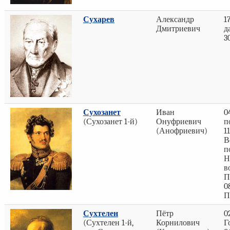
Сухарев
Александр
1
Дмитриевич
д
3
Сухозанет
Иван
0
(Сухозанет 1-й)
Онуфриевич
п
(Анофриевич)
1
В
п
Н
в
П
0
П
Сухтелен
Пётр
0
(Сухтелен 1-й,
Корнилович
Г