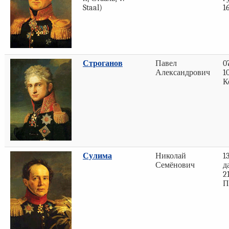
Staal)
1
Строганов
Павел
0
Александрович
1
К
Сулима
Николай
1
Семёнович
д
2
П