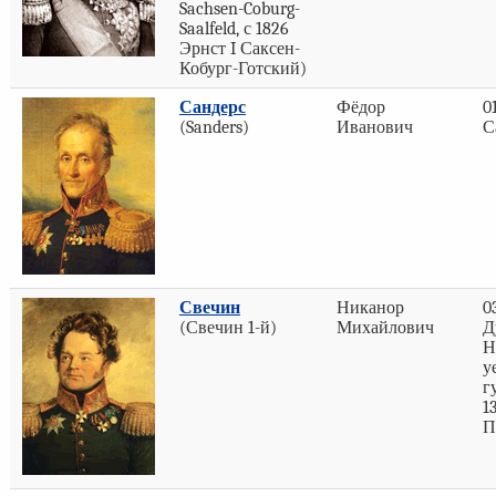
Sachsen-Coburg-
Saalfeld, с 1826
Эрнст I Саксен-
Кобург-Готский)
Сандерс
Фёдор
0
(Sanders)
Иванович
С
Свечин
Никанор
0
(Свечин 1-й)
Михайлович
Д
Н
у
г
1
П