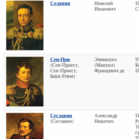
Селявин
Николай
1
Иванович
С
Сен-При
Эммануил
2
(Сен-Приест,
(Мануил)
К
Сен-Приест;
Францевич де
1
Saint-Priest)
Сеславин
Александр
1
(Сеславен)
Никитич
Р
Т
г
2