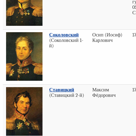
г
0
С
Соколовский
Осип (Иосиф)
1
(Соколовский 1-
Карлович
й)
Ставицкий
Максим
1
(Ставицкий 2-й)
Фёдорович