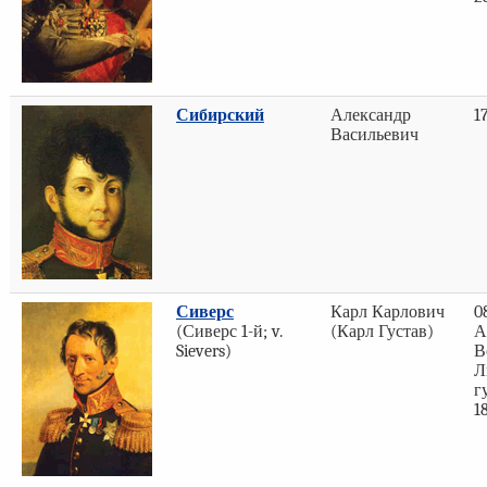
Сибирский
Александр
1
Васильевич
Сиверс
Карл Карлович
0
(Сиверс 1-й; v.
(Карл Густав)
А
Sievers)
В
Л
г
1