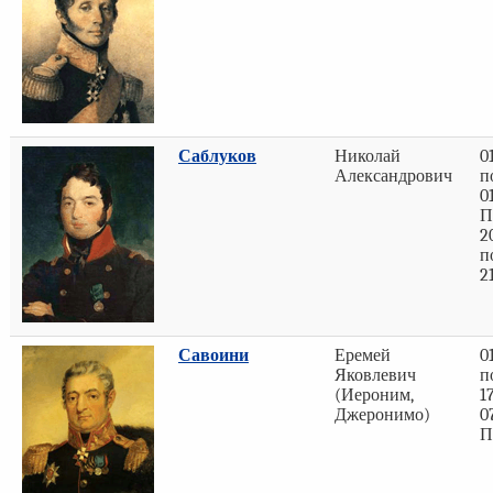
Саблуков
Николай
0
Александрович
п
0
П
2
п
2
Савоини
Еремей
0
Яковлевич
п
(Иероним,
1
Джеронимо)
0
П