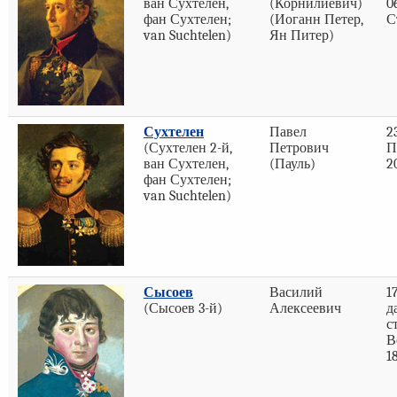
ван Сухтелен,
(Корнилиевич)
0
фан Сухтелен;
(Иоганн Петер,
С
van Suchtelen)
Ян Питер)
Сухтелен
Павел
2
(Сухтелен 2-й,
Петрович
П
ван Сухтелен,
(Пауль)
2
фан Сухтелен;
van Suchtelen)
Сысоев
Василий
1
(Сысоев 3-й)
Алексеевич
д
с
В
1