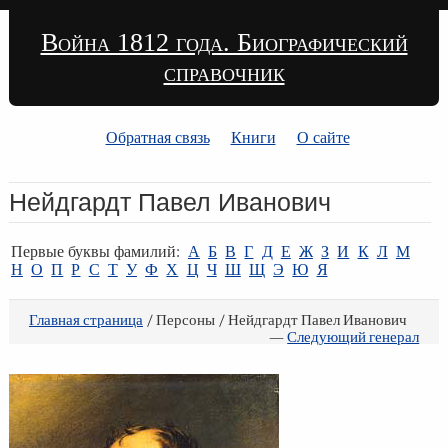
Война 1812 года. Биографический
справочник
Обратная связь
Книги
О сайте
Нейдгардт Павел Иванович
Первые буквы фамилий:
А
Б
В
Г
Д
Е
Ж
З
И
К
Л
М
Н
О
П
Р
С
Т
У
Ф
Х
Ц
Ч
Ш
Щ
Э
Ю
Я
Главная страница
/ Персоны / Нейдгардт Павел Иванович
—
Следующий генерал