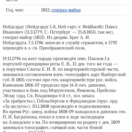
Год, чин:
1813,
генерал-майор
Нейдгардт (Нейдгардт 1-й, Ней-гарт; v. Neidhardt) Павел
Иванович (11.3.1779, С.-Петербург — 25.8.1850, там же),
генерал-майор (1813). Из дворян. Брат А. И.
Нейдгардта. 7.5.1786 записан в службу сержантом, в 1792
переведён в л.-гв. Преображенский полк.
19.11.1796 на вахт-параде произведён имп. Павлом I в
портупей-прапорщики роты Е. В., 12 дек. того же года —
в поручики Свиты Е. И. В. по квартирмейстерской части,
занимался составлением воен.-топографич. карт Выборгской
губ. В 1805 состоял при ген.-квартирмейстере рос. войск.
Кампании 1806-07 проделал при 14-й пех. дивизии,
участвовал в боях под Морунгеном, Янковом, Прейсиш-
Эйлау (орд. Св. Владимира 4-й ст., зол. шпага
«За храбрость»), Гейльсбергом и Фридландом (прус. орд.
«За заслуги»). 20.1.1808 произведён в подполковники.
Во время Рус.-швед. войны 1808-09 находился в дивизии ген.
П. И. Багратиона, попал в плен в ходе экспедиции
на Аландские о-ва. По возвращении на родину с дек. 1809
занимался топографич. съёмкой юж. части Новой