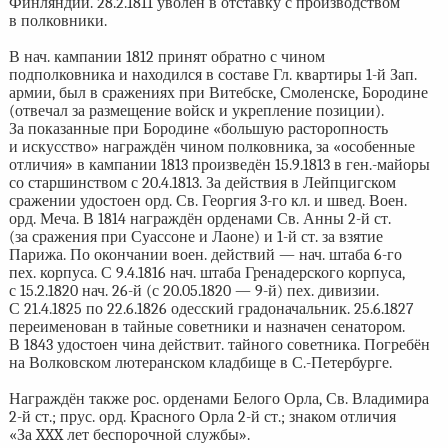
Финляндии. 28.2.1811 уволен в отставку с производством
в полковники.
В нач. кампании 1812 принят обратно с чином
подполковника и находился в составе Гл. квартиры 1-й Зап.
армии, был в сражениях при Витебске, Смоленске, Бородине
(отвечал за размещение войск и укрепление позиции).
За показанные при Бородине «большую расторопность
и искусство» награждён чином полковника, за «особенные
отличия» в кампании 1813 произведён 15.9.1813 в ген.-майоры
со старшинством с 20.4.1813. За действия в Лейпцигском
сражении удостоен орд. Св. Георгия 3-го кл. и швед. Воен.
орд. Меча. В 1814 награждён орденами Св. Анны 2-й ст.
(за сражения при Суассоне и Лаоне) и 1-й ст. за взятие
Парижа. По окончании воен. действий — нач. штаба 6-го
пех. корпуса. С 9.4.1816 нач. штаба Гренадерского корпуса,
с 15.2.1820 нач. 26-й (с 20.05.1820 — 9-й) пех. дивизии.
С 21.4.1825 по 22.6.1826 одесский градоначальник. 25.6.1827
переименован в тайные советники и назначен сенатором.
В 1843 удостоен чина действит. тайного советника. Погребён
на Волковском лютеранском кладбище в С.-Петербурге.
Награждён также рос. орденами Белого Орла, Св. Владимира
2-й ст.; прус. орд. Красного Орла 2-й ст.; знаком отличия
«За XXX лет беспорочной службы».