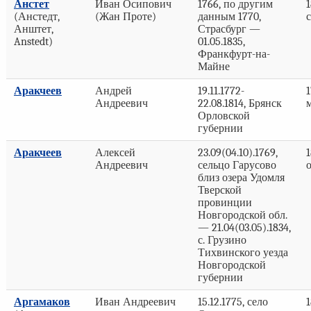
Анстет
Иван Осипович
1766, по другим
(Анстедт,
(Жан Проте)
данным 1770,
Анштет,
Страсбург —
Anstedt)
01.05.1835,
Франкфурт-на-
Майне
Аракчеев
Андрей
19.11.1772-
1
Андреевич
22.08.1814, Брянск
Орловской
губернии
Аракчеев
Алексей
23.09(04.10).1769,
1
Андреевич
сельцо Гарусово
близ озера Удомля
Тверской
провинции
Новгородской обл.
— 21.04(03.05).1834,
с. Грузино
Тихвинского уезда
Новгородской
губернии
Аргамаков
Иван Андреевич
15.12.1775, село
1