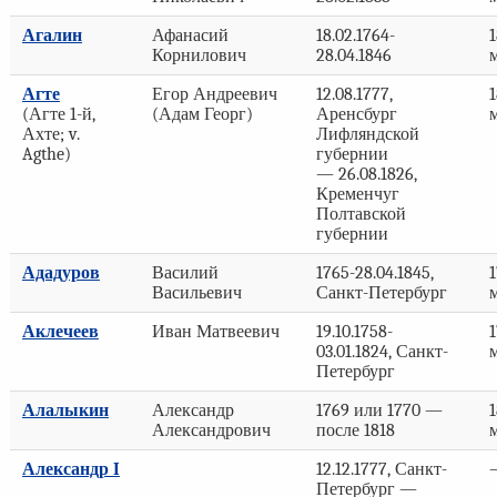
Агалин
Афанасий
18.02.1764-
1
Корнилович
28.04.1846
Агте
Егор Андреевич
12.08.1777,
1
(Агте 1-й,
(Адам Георг)
Аренсбург
Ахте; v.
Лифляндской
Agthe)
губернии
— 26.08.1826,
Кременчуг
Полтавской
губернии
Ададуров
Василий
1765-28.04.1845,
1
Васильевич
Санкт-Петербург
Аклечеев
Иван Матвеевич
19.10.1758-
1
03.01.1824, Санкт-
Петербург
Алалыкин
Александр
1769 или 1770 —
1
Александрович
после 1818
Александр I
12.12.1777, Санкт-
Петербург —