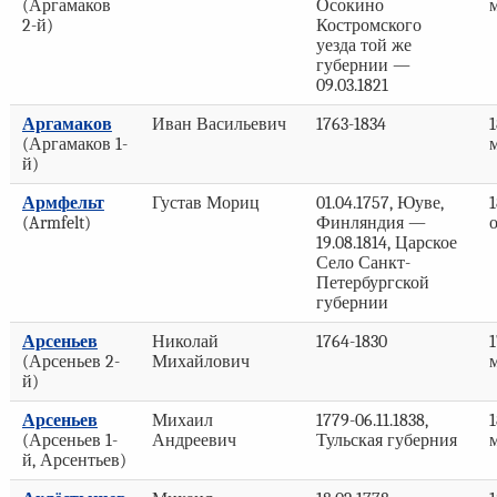
(Аргамаков
Осокино
2-й)
Костромского
уезда той же
губернии —
09.03.1821
Аргамаков
Иван Васильевич
1763-1834
1
(Аргамаков 1-
й)
Армфельт
Густав Мориц
01.04.1757, Юуве,
1
(Armfelt)
Финляндия —
19.08.1814, Царское
Село Санкт-
Петербургской
губернии
Арсеньев
Николай
1764-1830
1
(Арсеньев 2-
Михайлович
й)
Арсеньев
Михаил
1779-06.11.1838,
1
(Арсеньев 1-
Андреевич
Тульская губерния
й, Арсентьев)