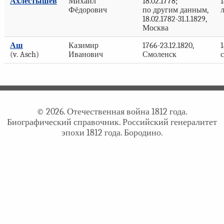
Ахлёстышев
Михаил
18.02.1778;
1
Фёдорович
по другим данным,
18.02.1782-31.1.1829,
Москва
Аш
Казимир
1766-23.12.1820,
1
(v. Asch)
Иванович
Смоленск
© 2026. Отечественная война 1812 года.
Биографический справочник. Российский генералитет
эпохи 1812 года. Бородино.