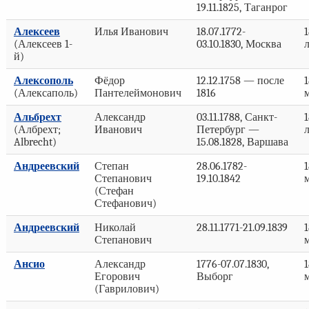
19.11.1825, Таганрог
Алексеев
Илья Иванович
18.07.1772-
1
(Алексеев 1-
03.10.1830, Москва
й)
Алексополь
Фёдор
12.12.1758 — после
1
(Алексаполь)
Пантелеймонович
1816
Альбрехт
Александр
03.11.1788, Санкт-
1
(Албрехт;
Иванович
Петербург —
Albrecht)
15.08.1828, Варшава
Андреевский
Степан
28.06.1782-
1
Степанович
19.10.1842
(Стефан
Стефанович)
Андреевский
Николай
28.11.1771-21.09.1839
1
Степанович
Ансио
Александр
1776-07.07.1830,
1
Егорович
Выборг
(Гаврилович)