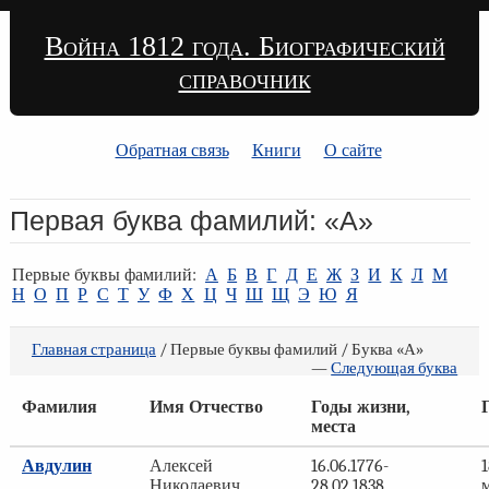
Война 1812 года. Биографический
справочник
Обратная связь
Книги
О сайте
Первая буква фамилий: «А»
Первые буквы фамилий:
А
Б
В
Г
Д
Е
Ж
З
И
К
Л
М
Н
О
П
Р
С
Т
У
Ф
Х
Ц
Ч
Ш
Щ
Э
Ю
Я
Главная страница
/ Первые буквы фамилий / Буква «А»
—
Следующая буква
Фамилия
Имя Отчество
Годы жизни,
места
Авдулин
Алексей
16.06.1776-
1
Николаевич
28.02.1838