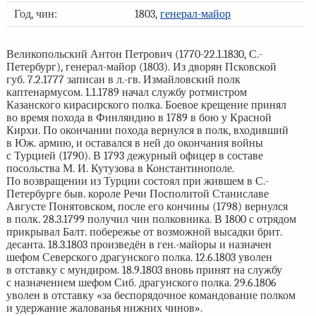
Год, чин:
1803,
генерал-майор
Великопольский Антон Петрович (1770-22.1.1830, С.-
Петербург), генерал-майор (1803). Из дворян Псковской
губ. 7.2.1777 записан в л.-гв. Измайловский полк
каптенармусом. 1.1.1789 начал службу ротмистром
Казанского кирасирского полка. Боевое крещение принял
во время похода в Финляндию в 1789 в бою у Красной
Кирхи. По окончании похода вернулся в полк, входивший
в Юж. армию, и оставался в ней до окончания войны
с Турцией (1790). В 1793 дежурный офицер в составе
посольства М. И. Кутузова в Константинополе.
По возвращении из Турции состоял при жившем в С.-
Петербурге быв. короле Речи Посполитой Станиславе
Августе Понятовском, после его кончины (1798) вернулся
в полк. 28.3.1799 получил чин полковника. В 1800 с отрядом
прикрывал Балт. побережье от возможной высадки брит.
десанта. 18.3.1803 произведён в ген.-майоры и назначен
шефом Северского драгунского полка. 12.6.1803 уволен
в отставку с мундиром. 18.9.1803 вновь принят на службу
с назначением шефом Сиб. драгунского полка. 29.6.1806
уволен в отставку «за беспорядочное командование полком
и удержание жалованья нижних чинов».