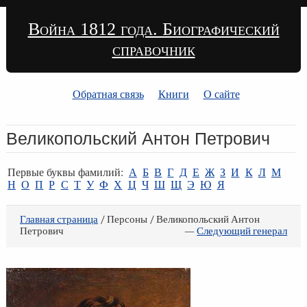
Война 1812 года. Биографический
справочник
Обратная связь
Книги
О сайте
Великопольский Антон Петрович
Первые буквы фамилий:
А
Б
В
Г
Д
Е
Ж
З
И
К
Л
М
Н
О
П
Р
С
Т
У
Ф
Х
Ц
Ч
Ш
Щ
Э
Ю
Я
Главная страница
/ Персоны / Великопольский Антон
Петрович
—
Следующий генерал