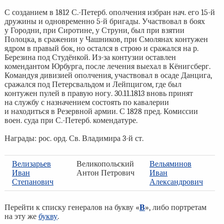
С созданием в 1812 С.-Петерб. ополчения избран нач. его 15-й
дружины и одновременно 5-й бригады. Участвовал в боях
у Городни, при Сиротине, у Струни, был при взятии
Полоцка, в сражении у Чашников, при Смолянах контужен
ядром в правый бок, но остался в строю и сражался на р.
Березина под Студёнкой. Из-за контузии оставлен
комендантом Юрбурга, после лечения выехал в Кёнигсберг.
Командуя дивизией ополчения, участвовал в осаде Данцига,
сражался под Петерсвальдом и Лейпцигом, где был
контужен пулей в правую ногу. 30.11.1813 вновь принят
на службу с назначением состоять по кавалерии
и находиться в Резервной армии. С 1828 пред. Комиссии
воен. суда при С.-Петерб. комендатуре.
Награды: рос. орд. Св. Владимира 3-й ст.
Велизарьев
Великопольский
Вельяминов
Иван
Антон Петрович
Иван
Степанович
Александрович
Перейти к списку генералов на букву «
В
», либо портретам
на эту же
букву
.