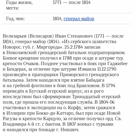
Годы жизни,
1771 — после 1814
места:
Год, чин:
1814,
генерал-майор
Велизарьев (Велисаров) Иван Степанович (1771 — после
1814), генерал-майор (1814). «Из сербского шляхетства
Новорос. губ. г. Миргорода». 25.2.1784 записан
в Николаевский гренадерский батальон подпрапорщиком.
Боевое крещение получил в 1788 при осаде и штурме тур.
крепости Очаков. Позднее участвовал в боях при Гаджибее
и Бендерах, за отличие при штурме Измаила 11.12.1790
произведён в прапорщики Приморского гренадерского
батальона. Затем находился при взятии Бабадага
и на гребной флотилии в боях под Браиловом. В 1794
переведён в Бугский егерский корпус, из к-рого
впоследствии был сформирован Тринадцатый егерский
полк, где прошла его последующая служба. В 1804-06
участвовал в экспедиции на о. Корфу, затем сражался
в Иллирии при Бокко-ди-Каттаро, был при осаде Новой
Рагузы и крепости Карцуло, за отличие получил орд. Св.
Владимира 4-й ст. с бантом. В 1807 воевал с турками
и находился при блокаде г. Никшич.