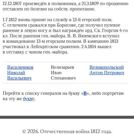
12.12.1807 произведён в полковники, а 21.3.1809 по прошению
отставлен по болезни на собств. пропитание.
1.7.1812 вновь принят на службу в 13-й егерский полк.
С отличием сражался при Борисове, где получил пулевое
ранение в левую ногу и был награждён орд. Св. Георгия 4-го
кл. После ранения ген.-майора. В. В. Вяземского вступил
в командование 13-м егерским полком. В кампанию 1813
участвовал в Лейпцигском сражении. 2.4.1814 вышел
в отставку с чином ген.-майора.
Васильчиков
Велизарьев
Великопольский
Николай
Иван
Антон Петрович
Васильевич
Степанович
Перейти к списку генералов на букву «
В
», либо портретам
на эту же
букву
.
© 2026. Отечественная война 1812 года.