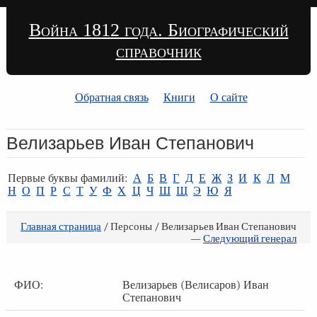
Война 1812 года. Биографический
справочник
Обратная связь
Книги
О сайте
Велизарьев Иван Степанович
Первые буквы фамилий:
А
Б
В
Г
Д
Е
Ж
З
И
К
Л
М
Н
О
П
Р
С
Т
У
Ф
Х
Ц
Ч
Ш
Щ
Э
Ю
Я
Главная страница
/ Персоны / Велизарьев Иван Степанович
—
Следующий генерал
ФИО:
Велизарьев (Велисаров) Иван
Степанович