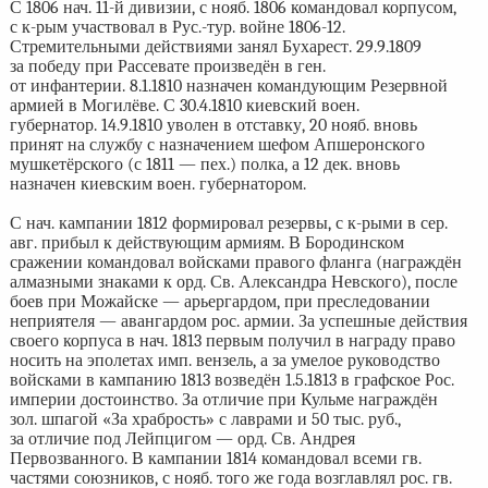
С 1806 нач. 11-й дивизии, с нояб. 1806 командовал корпусом,
с к-рым участвовал в Рус.-тур. войне 1806-12.
Стремительными действиями занял Бухарест. 29.9.1809
за победу при Рассевате произведён в ген.
от инфантерии. 8.1.1810 назначен командующим Резервной
армией в Могилёве. С 30.4.1810 киевский воен.
губернатор. 14.9.1810 уволен в отставку, 20 нояб. вновь
принят на службу с назначением шефом Апшеронского
мушкетёрского (с 1811 — пех.) полка, а 12 дек. вновь
назначен киевским воен. губернатором.
С нач. кампании 1812 формировал резервы, с к-рыми в сер.
авг. прибыл к действующим армиям. В Бородинском
сражении командовал войсками правого фланга (награждён
алмазными знаками к орд. Св. Александра Невского), после
боев при Можайске — арьергардом, при преследовании
неприятеля — авангардом рос. армии. За успешные действия
своего корпуса в нач. 1813 первым получил в награду право
носить на эполетах имп. вензель, а за умелое руководство
войсками в кампанию 1813 возведён 1.5.1813 в графское Рос.
империи достоинство. За отличие при Кульме награждён
зол. шпагой «За храбрость» с лаврами и 50 тыс. руб.,
за отличие под Лейпцигом — орд. Св. Андрея
Первозванного. В кампании 1814 командовал всеми гв.
частями союзников, с нояб. того же года возглавлял рос. гв.