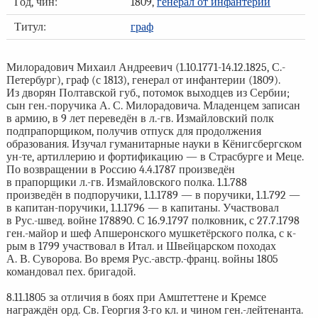
Год, чин:
1809,
генерал от инфантерии
Титул:
граф
Милорадович Михаил Андреевич (1.10.1771-14.12.1825, С.-
Петербург), граф (с 1813), генерал от инфантерии (1809).
Из дворян Полтавской губ., потомок выходцев из Сербии;
сын ген.-поручика А. С. Милорадовича. Младенцем записан
в армию, в 9 лет переведён в л.-гв. Измайловский полк
подпрапорщиком, получив отпуск для продолжения
образования. Изучал гуманитарные науки в Кёнигсбергском
ун-те, артиллерию и фортификацию — в Страсбурге и Меце.
По возвращении в Россию 4.4.1787 произведён
в прапорщики л.-гв. Измайловского полка. 1.1.788
произведён в подпоручики, 1.1.1789 — в поручики, 1.1.792 —
в капитан-поручики, 1.1.1796 — в капитаны. Участвовал
в Рус.-швед. войне 178890. С 16.9.1797 полковник, с 27.7.1798
ген.-майор и шеф Апшеронского мушкетёрского полка, с к-
рым в 1799 участвовал в Итал. и Швейцарском походах
А. В. Суворова. Во время Рус.-австр.-франц. войны 1805
командовал пех. бригадой.
8.11.1805 за отличия в боях при Амштеттене и Кремсе
награждён орд. Св. Георгия 3-го кл. и чином ген.-лейтенанта.