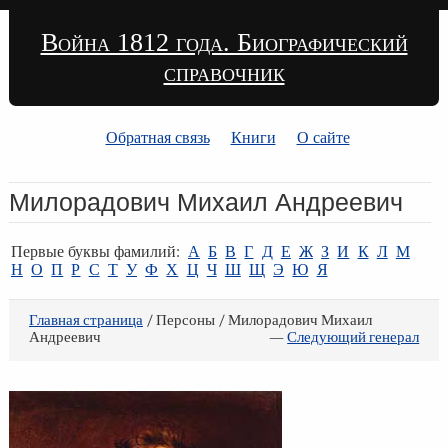
Война 1812 года. Биографический
справочник
Обратная связь
Книги
О сайте
Милорадович Михаил Андреевич
Первые буквы фамилий:
А
Б
В
Г
Д
Е
Ж
З
И
К
Л
М
Н
О
П
Р
С
Т
У
Ф
Х
Ц
Ч
Ш
Щ
Э
Ю
Я
Главная страница
/ Персоны / Милорадович Михаил
Андреевич
—
Следующий генерал