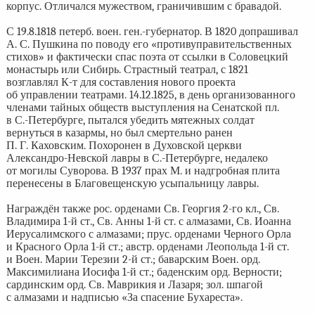
корпус. Отличался мужеством, граничившим с бравадой.
С 19.8.1818 петерб. воен. ген.-губернатор. В 1820 допрашивал
А. С. Пушкина по поводу его «противуправительственных
стихов» и фактически спас поэта от ссылки в Соловецкий
монастырь или Сибирь. Страстный театрал, с 1821
возглавлял К-т для составления нового проекта
об управлении театрами. 14.12.1825, в день организованного
членами тайных обществ выступления на Сенатской пл.
в С.-Петербурге, пытался убедить мятежных солдат
вернуться в казармы, но был смертельно ранен
П. Г. Каховским. Похоронен в Духовской церкви
Александро-Невской лавры в С.-Петербурге, недалеко
от могилы Суворова. В 1937 прах М. и надгробная плита
перенесены в Благовещенскую усыпальницу лавры.
Награждён также рос. орденами Св. Георгия 2-го кл., Св.
Владимира 1-й ст., Св. Анны 1-й ст. с алмазами, Св. Иоанна
Иерусалимского с алмазами; прус. орденами Черного Орла
и Красного Орла 1-й ст.; австр. орденами Леопольда 1-й ст.
и Воен. Марии Терезии 2-й ст.; баварским Воен. орд.
Максимилиана Иосифа 1-й ст.; баденским орд. Верности;
сардинским орд. Св. Маврикия и Лазаря; зол. шпагой
с алмазами и надписью «За спасение Бухареста».