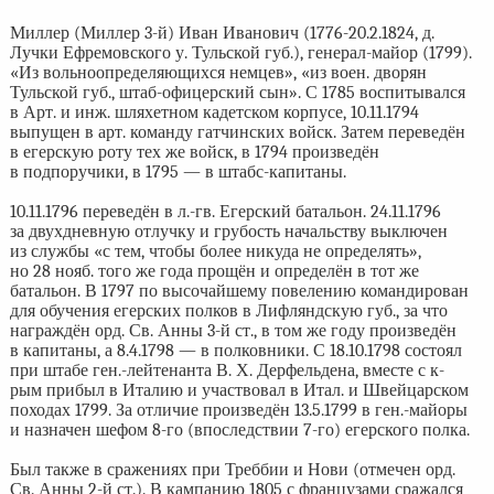
Миллер (Миллер 3-й) Иван Иванович (1776-20.2.1824, д.
Лучки Ефремовского у. Тульской губ.), генерал-майор (1799).
«Из вольноопределяющихся немцев», «из воен. дворян
Тульской губ., штаб-офицерский сын». С 1785 воспитывался
в Арт. и инж. шляхетном кадетском корпусе, 10.11.1794
выпущен в арт. команду гатчинских войск. Затем переведён
в егерскую роту тех же войск, в 1794 произведён
в подпоручики, в 1795 — в штабс-капитаны.
10.11.1796 переведён в л.-гв. Егерский батальон. 24.11.1796
за двухдневную отлучку и грубость начальству выключен
из службы «с тем, чтобы более никуда не определять»,
но 28 нояб. того же года прощён и определён в тот же
батальон. В 1797 по высочайшему повелению командирован
для обучения егерских полков в Лифляндскую губ., за что
награждён орд. Св. Анны 3-й ст., в том же году произведён
в капитаны, а 8.4.1798 — в полковники. С 18.10.1798 состоял
при штабе ген.-лейтенанта В. Х. Дерфельдена, вместе с к-
рым прибыл в Италию и участвовал в Итал. и Швейцарском
походах 1799. За отличие произведён 13.5.1799 в ген.-майоры
и назначен шефом 8-го (впоследствии 7-го) егерского полка.
Был также в сражениях при Треббии и Нови (отмечен орд.
Св. Анны 2-й ст.). В кампанию 1805 с французами сражался