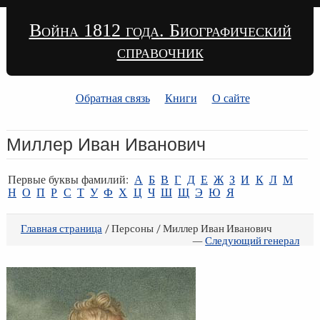
Война 1812 года. Биографический
справочник
Обратная связь
Книги
О сайте
Миллер Иван Иванович
Первые буквы фамилий:
А
Б
В
Г
Д
Е
Ж
З
И
К
Л
М
Н
О
П
Р
С
Т
У
Ф
Х
Ц
Ч
Ш
Щ
Э
Ю
Я
Главная страница
/ Персоны / Миллер Иван Иванович
—
Следующий генерал