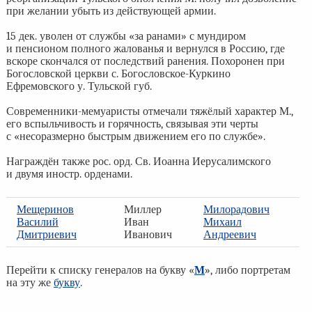
при желании убыть из действующей армии.
15 дек. уволен от службы «за ранами» с мундиром
и пенсионом полного жалованья и вернулся в Россию, где
вскоре скончался от последствий ранения. Похоронен при
Богословской церкви с. Богословское-Куркино
Ефремовского у. Тульской губ.
Современники-мемуаристы отмечали тяжёлый характер М.,
его вспыльчивость и горячность, связывая эти черты
с «несоразмерно быстрым движением его по службе».
Награждён также рос. орд. Св. Иоанна Иерусалимского
и двумя иностр. орденами.
Мещеринов
Миллер
Милорадович
Василий
Иван
Михаил
Дмитриевич
Иванович
Андреевич
Перейти к списку генералов на букву «
М
», либо портретам
на эту же
букву
.