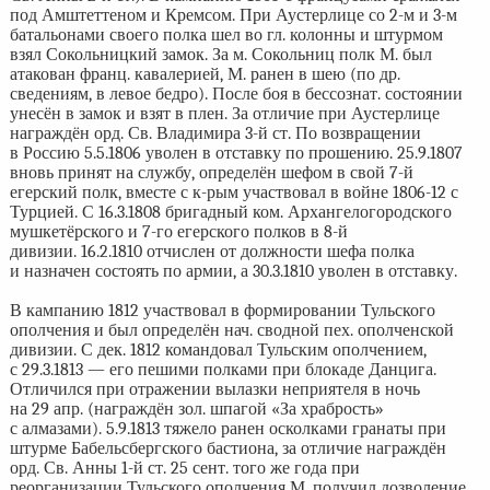
под Амштеттеном и Кремсом. При Аустерлице со 2-м и 3-м
батальонами своего полка шел во гл. колонны и штурмом
взял Сокольницкий замок. За м. Сокольниц полк М. был
атакован франц. кавалерией, М. ранен в шею (по др.
сведениям, в левое бедро). После боя в бессознат. состоянии
унесён в замок и взят в плен. За отличие при Аустерлице
награждён орд. Св. Владимира 3-й ст. По возвращении
в Россию 5.5.1806 уволен в отставку по прошению. 25.9.1807
вновь принят на службу, определён шефом в свой 7-й
егерский полк, вместе с к-рым участвовал в войне 1806-12 с
Турцией. С 16.3.1808 бригадный ком. Архангелогородского
мушкетёрского и 7-го егерского полков в 8-й
дивизии. 16.2.1810 отчислен от должности шефа полка
и назначен состоять по армии, а 30.3.1810 уволен в отставку.
В кампанию 1812 участвовал в формировании Тульского
ополчения и был определён нач. сводной пех. ополченской
дивизии. С дек. 1812 командовал Тульским ополчением,
с 29.3.1813 — его пешими полками при блокаде Данцига.
Отличился при отражении вылазки неприятеля в ночь
на 29 апр. (награждён зол. шпагой «За храбрость»
с алмазами). 5.9.1813 тяжело ранен осколками гранаты при
штурме Бабельсбергского бастиона, за отличие награждён
орд. Св. Анны 1-й ст. 25 сент. того же года при
реорганизации Тульского ополчения М. получил дозволение