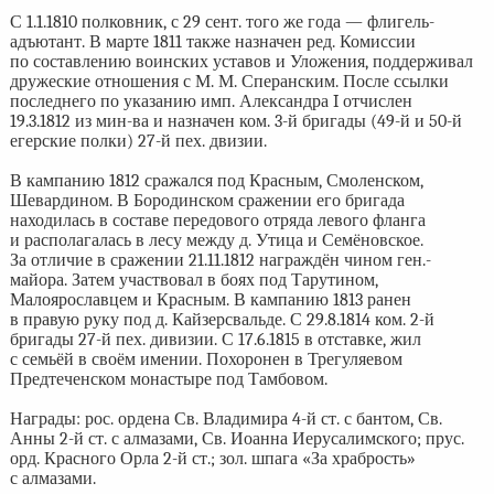
С 1.1.1810 полковник, с 29 сент. того же года — флигель-
адъютант. В марте 1811 также назначен ред. Комиссии
по составлению воинских уставов и Уложения, поддерживал
дружеские отношения с М. М. Сперанским. После ссылки
последнего по указанию имп. Александра I отчислен
19.3.1812 из мин-ва и назначен ком. 3-й бригады (49-й и 50-й
егерские полки) 27-й пех. двизии.
В кампанию 1812 сражался под Красным, Смоленском,
Шевардином. В Бородинском сражении его бригада
находилась в составе передового отряда левого фланга
и располагалась в лесу между д. Утица и Семёновское.
За отличие в сражении 21.11.1812 награждён чином ген.-
майора. Затем участвовал в боях под Тарутином,
Малоярославцем и Красным. В кампанию 1813 ранен
в правую руку под д. Кайзерсвальде. С 29.8.1814 ком. 2-й
бригады 27-й пех. дивизии. С 17.6.1815 в отставке, жил
с семьёй в своём имении. Похоронен в Трегуляевом
Предтеченском монастыре под Тамбовом.
Награды: рос. ордена Св. Владимира 4-й ст. с бантом, Св.
Анны 2-й ст. с алмазами, Св. Иоанна Иерусалимского; прус.
орд. Красного Орла 2-й ст.; зол. шпага «За храбрость»
с алмазами.