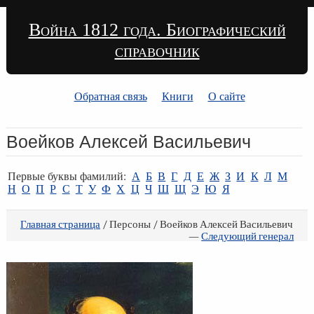
Война 1812 года. Биографический
справочник
Обратная связь
Книги
О сайте
Воейков Алексей Васильевич
Первые буквы фамилий:
А
Б
В
Г
Д
Е
Ж
З
И
К
Л
М
Н
О
П
Р
С
Т
У
Ф
Х
Ц
Ч
Ш
Щ
Э
Ю
Я
Главная страница
/ Персоны / Воейков Алексей Васильевич
—
Следующий генерал