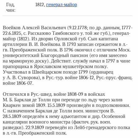
Год,
1812,
генерал-майор
чин:
Воейков Алексей Васильевич (9.12.1778; по др. данным, 1777-
22.6.1825, с. Рассказово Тамбовского у. той же губ.), генерал-
майор (1812). Из дворян Орловской губ. Сын капитана
артиллерии В. И. Воейкова. В 1793 записан сержантом в л.-
гв. Преображенский полк. В 1796 окончил с отличием Моск.
университетский Благородный пансион (его имя занесено
на мраморную доску). Действит. службу начал в 1797 в чине
прапорщика в Ярославском мушкетёрском полку.
Участвовал в Швейцарском походе 1799 (ординарец
у А. В. Суворова), в Рус.-тур. войне 1806-12, Рус.-прус.-франц.
войне 1806-07.
Отличился в Рус.-швед. войне 1808-09 в войсках
М. Б. Барклая де Толли при переходе по льду через залив
Кваркен зимой 1809. 15.5.1809 произведён в подполковники.
С назначением Барклая де Толли воен. министром В.
28.5.1809 определён к нему адъютантом и дир. Особенной
канцелярии военного министра (фактич. рук. воен.
разведки). 22.9.1809 переведён из Лейб-гренадерского полка
в л.-гв. Преображенский полк.