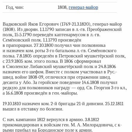
Год, чин:
1808,
генерал-майор
Вадковский Яков Егорович (1769-21.3.1820), генерал-майор
(1808). Из дворян. 1.1.1790 записан в л.-гв. Преображенский
полк, 15.5.1790 переведён каптенармусом в л.-гв.
Семёновский полк. 1.1.1793 произведён
в прапорщики. 27.10.1800 получил чин полковника
и назначен ком. роты 3-го батальона л.-гв. Семёновского
полка. 7.8.1805 определён в Петровский мушкетёрский полк,
с 23.9.1805 ком. этого полка. В 1806 сформировал
в Смоленске Либавский мушкетёрский полк и 24.8.1806
назначен его шефом. Вместе с полком участвовал в Рус.-
швед. войне 1808-09, отличился при отражении швед.
десанта у Або. За геройское поведение 14.6.1808 получил
редкую для полковников награду — орд. Св. Георгия 3-го кл.,
а 16.6.1808 произведён в ген.-майоры.
19.10.1810 назначен ком. 2-й бригады 21-й дивизии. 25.12.1811
вышел в отставку по болезни.
С нач. кампании 1812 вернулся в армию. 3.8.1812
прикомандирован к войскам ген. М. А. Милорадовича, с к-
рыми прибыл на Бородинское поле к армии.