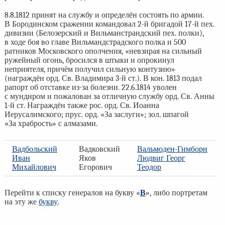
8.8.1812 принят на службу и определён состоять по армии.
В Бородинском сражении командовал 2-й бригадой 17-й пех.
дивизии (Белозерский и Вильманстрандский пех. полки),
в ходе боя во главе Вильмандстрадского полка и 500
ратников Московского ополчения, «невзирая на сильный
ружейный огонь, бросился в штыки и опрокинул
неприятеля, причём получил сильную контузию»
(награждён орд. Св. Владимира 3-й ст.). В кон. 1813 подал
рапорт об отставке из-за болезни. 22.6.1814 уволен
с мундиром и пожалован за отличную службу орд. Св. Анны
1-й ст. Награждён также рос. орд. Св. Иоанна
Иерусалимского; прус. орд. «За заслуги»; зол. шпагой
«За храбрость» с алмазами.
Вадбольский
Вадковский
Вальмоден-Гимборн
Иван
Яков
Людвиг Георг
Михайлович
Егорович
Теодор
Перейти к списку генералов на букву «
В
», либо портретам
на эту же
букву
.