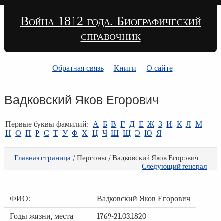
Война 1812 года. Биографический
справочник
Обратная связь
Книги
О сайте
Вадковский Яков Егорович
Первые буквы фамилий:
А
Б
В
Г
Д
Е
Ж
З
И
К
Л
М
Н
О
П
Р
С
Т
У
Ф
Х
Ц
Ч
Ш
Щ
Э
Ю
Я
Главная страница
/ Персоны / Вадковский Яков Егорович
—
Следующий генерал
ФИО:
Вадковский Яков Егорович
Годы жизни, места:
1769-21.03.1820