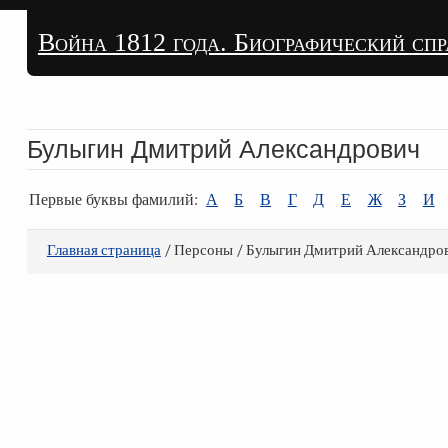
Война 1812 года. Биографический сп
Булыгин Дмитрий Александрович
Первые буквы фамилий:
А
Б
В
Г
Д
Е
Ж
З
И
Главная страница
/ Персоны / Булыгин Дмитрий Александро