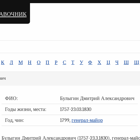
равочник
К
Л
М
Н
О
П
Р
С
Т
У
Ф
Х
Ц
Ч
Ш
Щ
вич
ФИО:
Булыгин Дмитрий Александрович
Годы жизни, места:
1757-23.03.1830
Год, чин:
1799,
генерал-майор
Булыгин Дмитрий Александрович (1757-23.3.1830), генерал-майор