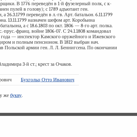
рщики. В 1776 переведён в 1-й фузелерный полк, с к-
анен пулей в голову); с 1789 адъютант ген.
 26.3.1799 переведён в л.-гв. Арт. батальон. 6.11.1799
на. 13.11.1799 назначен шефом арт. Коробьина
 батальона, а с 18.6.1803 по окт. 1806 — 8-го арт. полка.
ус.-прус.-франц. войне 1806-07. С 24.1.1808 командовал
 же года — инспектор Камского оружейного и Ижевского
ндиром и полным пенсионом. В 1812 выбран нач.
ав Польской армии ген. Л. Л. Беннигсена. По окончании
Владимира 3-й ст.; крест за Очаков.
рович
Бухгольц Отто Иванович
ту же
букву
.