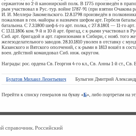
сержантом во 2-й канонирский полк. В 1775 произведён в прапо
рым участвовал в Рус.-тур. войне 1787-91 (при взятии Очакова р
И. И. Меллера-Закомельского. 12.8.1798 произведён в полковники, а
пожалован в ген.-майоры и назначен шефом арт. Гербеля батальо
батальона. С 7.3.1800 шеф 6-го арт. полка, с 27.8.1801 — 11-го арт.
С 13.11.1806 ком. 9-й и 10-й арт. бригад, с к-рыми участвовал в Р
Сиб. арт. бригадой и арт. гарнизонами в Сибири, с нояб. того
железоделательного заводов. 28.10.1810 уволен в отставку с му
Казанского и Вятского ополчений, с к-рыми в 1813 вошёл в сост
воен. действий командовал Сиб. инж. округом.
Награды: рос. ордена Св. Георгия 4-го кл., Св. Анны 1-й ст., Св. 
Булатов Михаил Леонтьевич
Булыгин Дмитрий Александ
Перейти к списку генералов на букву «
Б
», либо портретам на э
кий справочник. Российский