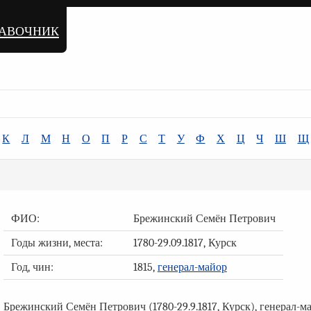
равочник
К
Л
М
Н
О
П
Р
С
Т
У
Ф
Х
Ц
Ч
Ш
Щ
ФИО:
Брежинский Семён Петрович
Годы жизни, места:
1780-29.09.1817, Курск
Год, чин:
1815,
генерал-майор
Брежинский Семён Петрович (1780-29.9.1817, Курск), генерал-ма