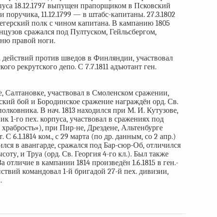
пуса 18.12.1797 выпущен прапорщиком в Псковский
поручика, 11.12.1799 — в штабс-капитаны. 27.3.1802
 егерский полк с чином капитана. В кампанию 1805
нцузов сражался под Пултуском, Гейльсбергом,
ню правой ноги.
ен. действий против шведов в Финляндии, участвовал
ого рекрутского депо. С 7.7.1811 адъютант ген.
, Салтановке, участвовал в Смоленском сражении,
кий бой и Бородинское сражение награждён орд. Св.
полковника. В нач. 1813 находился при М. И. Кутузове,
ик 1-го пех. корпуса, участвовал в сражениях под
 храбрость»), при Пир-не, Дрездене, Альтенбурге
С 6.1.1814 ком., с 29 марта (по др. данным, со 2 апр.)
ился в авангарде, сражался под Бар-сюр-Об, отличился
ту, и Труа (орд. Св. Георгия 4-го кл.). Был также
 отличие в кампании 1814 произведён 1.6.1815 в ген.-
йствий командовал 1-й бригадой 27-й пех. дивизии,
.