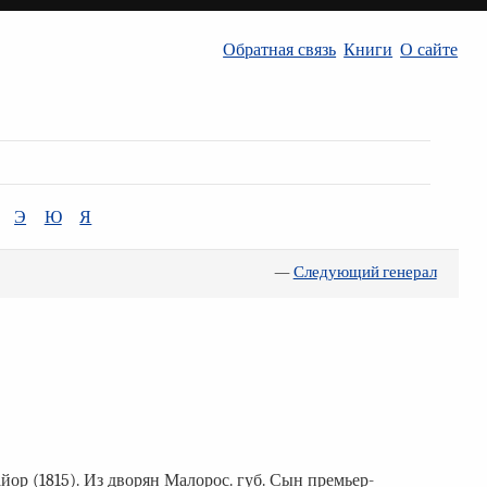
Обратная связь
Книги
О сайте
Э
Ю
Я
—
Следующий генерал
йор (1815). Из дворян Малорос. губ. Сын премьер-