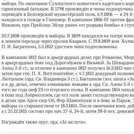
майора. По окончании Сухопутного шляхетного кадетского кор
гарнизонный батальон. В 1798 произведён в чины подпоручика и 
переведён в Белозерский мушкетёрский полк, 6.9.1806 — в 24-й
находился в походе в Ганновер. В кампании 1806-07 против фра
Янковом, при Прейсиш-Эйлау ранен «от разрыва бомбы» в ступ
20.7.1808 произведён в майоры. В 1809 находился на театре во
в зимнем переходе через пролив Кваркен. С 19.8.1809 ком. Холмск
П. И. Багратиона, 5.5.1812 удостоен чина подполковника.
В кампанию 1812 был в арьергардных делах при Романове, Мире
в арьергардных боях под Дорогобужем и Вязьмой. За Шевардинс
Анны 2-й ст., за отличие в кампании 1812 получил 16.3.1813 чин 
затем при ген. П. Х. Витгенштейне; с 4.7.1813 дежурный полковн
Лютценом (орд. Св. Владимира 3 ст.), Баутценом (зол. шпага «За
и в др. делах, отмечен алмазными знаками к орд. Св. Анны 2-й ст. 
того же года шеф 23-го егерского полка. В кампанию 1814 наход
в боях под Лобрюсселем, где его полк занял господствующую высо
в делах при Арси-сюр-Об, Фер-Шампенуазе и в боях за Париж. За
майоры со старшинством от 18.3.1814. После окончания воен. де
а с 25.12.1815 состоял при нач. 27-й, 24-й, затем 28-й пех. дивизий
Награждён также прус. орд. «За заслуги».