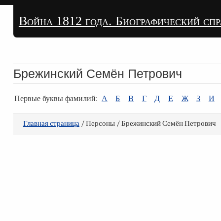
Война 1812 года. Биографический сп
Брежинский Семён Петрович
Первые буквы фамилий:
А
Б
В
Г
Д
Е
Ж
З
И
Главная страница
/ Персоны / Брежинский Семён Петрович