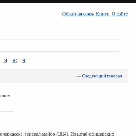
Обратная связь
Книги
О сайте
Э
Ю
Я
—
Следующий генерал
нович
очеркасск), генерал-майор (1814). Из штаб-офицерских