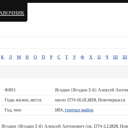
равочник
К
Л
М
Н
О
П
Р
С
Т
У
Ф
Х
Ц
Ч
Ш
Щ
ФИО:
Ягодин (Ягодин 2-й) Алексей Анто
Годы жизни, места:
около 1774-05.01.1828, Новочеркасск
Год, чин:
1814,
генерал-майор
Ягодин (Ягодин 2-й) Алексей Антонович (ок. 1774-5.1.1828, Нов