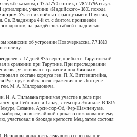
лужбе казаком, с 17.5.1790 сотник, с 28.2.1796 есаул.
ой артиллерии, участник «Индийского» 1801 похода
отмистром. Участник войны с французами в Пруссии,
. Св. Владимира 4-й ст. с бантом, произведён
 эскадроном, награждён зол. саблей с надписью
ном комиссии об устроении Новочеркасска, 7.7.1810
ю столицу.
еодолев за 17 дней 875 верст, прибыл в Тарутинский
твовал в сражении при Тарутине. При преследовании
енисова, участвовал в сражении под Ляховым.
ствовал в составе корпуса ген. П. Х. Витгенштейна,
ния Рус.-прус. войск после сражения при Лютцене
 ген. М. А. Милорадовича.
ген. И. А. Тильмана принимал участие в деле при
ажался при Лейпциге и Ганау, затем при Эпинале. В 1814
 Немуре, Сезанне, Арси-сюр-Об, Фер-Шампенуазе.
н.-майором, но высочайший приказ о пожаловании ему
ию, участвовал в блокаде крепости Мец, затем состоял
1821. Исполнял должность дежурного генерала при