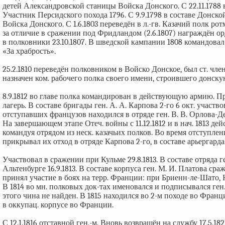
детей Александровской станицы Войска Донского. С 22.11.1788 в с
Участник Персидского похода 1796. С 9.9.1798 в составе Донск
Войска Донского. С 1.6.1803 переведён в л.-гв. Казачий полк р
за отличие в сражении под Фридландом (2.6.1807) награждён орд
в полковники 23.10.1807. В шведской кампании 1808 командовал
«За храбрость».
25.2.1810 переведён полковником в Войско Донское, был ст. чле
назначен ком. рабочего полка своего имени, строившего донску
8.9.1812 во главе полка командирован в действующую армию. Пр
лагерь. В составе бригады ген. А. А. Карпова 2-го 6 окт. учас
отступавших французов находился в отряде ген. В. В. Орлова-Д
На завершающем этапе Отеч. войны с 11.12.1812 и в нач. 1813 дей
командуя отрядом из неск. казачьих полков. Во время отступле
прикрывал их отход в отряде Карпова 2-го, в составе арьергарда
Участвовал в сражении при Кульме 29.8.1813. В составе отряда 
Альтенбурге 16.9.1813. В составе корпуса ген. М. И. Платова ср
принял участие в боях на терр. Франции: при Бриенн-ле-Шато,
В 1814 во мн. полковых док-тах именовался и подписывался ге
этого чина не найден. В 1815 находился во 2-м походе во Франц
в оккупац. корпусе во Франции.
С 12.1.1816 отставной ген.-м. Вновь возвращён на службу 17.5.