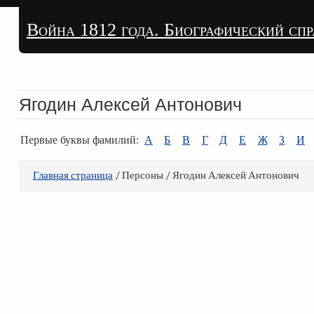
Война 1812 года. Биографический сп
Ягодин Алексей Антонович
Первые буквы фамилий:
А
Б
В
Г
Д
Е
Ж
З
И
Главная страница
/ Персоны / Ягодин Алексей Антонович