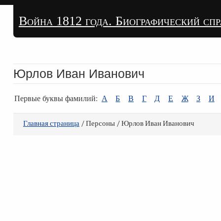
Война 1812 года. Биографический сп
Юрлов Иван Иванович
Первые буквы фамилий:
А
Б
В
Г
Д
Е
Ж
З
И
Главная страница
/ Персоны / Юрлов Иван Иванович