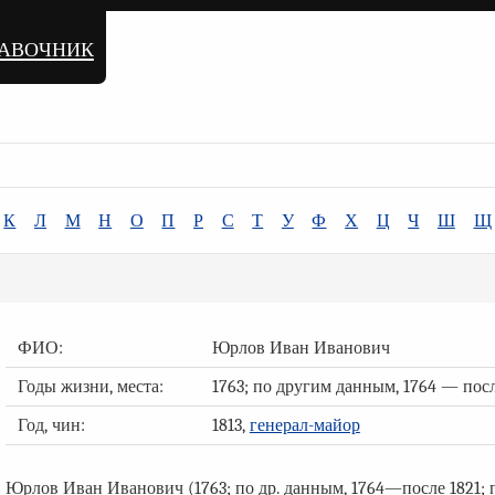
равочник
К
Л
М
Н
О
П
Р
С
Т
У
Ф
Х
Ц
Ч
Ш
Щ
ФИО:
Юрлов Иван Иванович
Годы жизни, места:
1763; по другим данным, 1764 — посл
Год, чин:
1813,
генерал-майор
Юрлов Иван Иванович (1763; по др. данным, 1764—после 1821; по