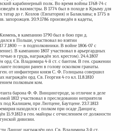
овский карабинерный полк. Во время войны 1768-74 с
оизведён в вахмистры. В 1774 был в походе в Крыму для
татар до г. Козлов (Евпатория) и Балаклавы; в 1775 в
 запорожцев. 20.9.1786 произведён в кадеты,
 Кюмень, в кампанию 1790 был в бою при д.
одился в Польше, участвовал во взятии
 17.7.1800 — в подполковники. В войне 1806-07 с
ение). В кампанию 1807 участвовал в арьергардных
чью в грудь, награждён зол. крестом). 24.4.1807
 орд. Св. Владимира 4-й ст. с бантом. В ген. сражении
анге позиции ранен в голову осколком гранаты.
 ген. от инфантерии князя С. Ф. Голицына совершил
х награждён орд. Св. Георгия 4-го кл. 11.8.1810
чением полковым ком.
танта барона Ф. Ф. Винцингероде, за отличие в деле
имой 1812 участвовал в преследовании неприятеля
 под Калишем, при Лютцене, Баутцене. 23.7.1813
ремирия находился с полком при осаде Данцига;
н 15.9.1813 в ген.-майоры с отчислением от должности
рагунской дивизии.
сти Данциг награждён орд. Св. Владимира 3-й ст.