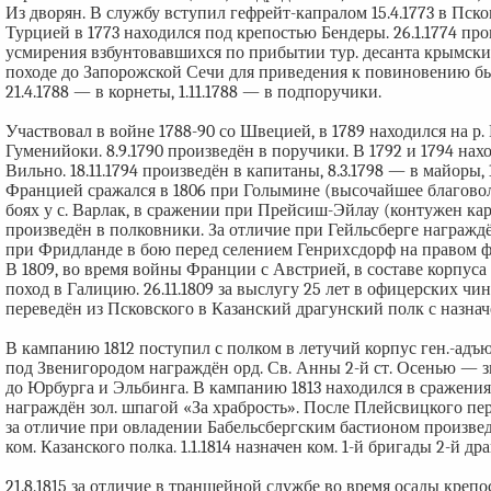
Из дворян. В службу вступил гефрейт-капралом 15.4.1773 в Пск
Турцией в 1773 находился под крепостью Бендеры. 26.1.1774 пр
усмирения взбунтовавшихся по прибытии тур. десанта крымских 
походе до Запорожской Сечи для приведения к повиновению быв.
21.4.1788 — в корнеты, 1.11.1788 — в подпоручики.
Участвовал в войне 1788-90 со Швецией, в 1789 находился на р.
Гуменийоки. 8.9.1790 произведён в поручики. В 1792 и 1794 нах
Вильно. 18.11.1794 произведён в капитаны, 8.3.1798 — в майоры,
Францией сражался в 1806 при Голымине (высочайшее благовол
боях у с. Варлак, в сражении при Прейсиш-Эйлау (контужен карте
произведён в полковники. За отличие при Гейльсберге награждён
при Фридланде в бою перед селением Генрихсдорф на правом фл
В 1809, во время войны Франции с Австрией, в составе корпуса
поход в Галицию. 26.11.1809 за выслугу 25 лет в офицерских чина
переведён из Псковского в Казанский драгунский полк с назна
В кампанию 1812 поступил с полком в летучий корпус ген.-адъю
под Звенигородом награждён орд. Св. Анны 2-й ст. Осенью — з
до Юрбурга и Эльбинга. В кампанию 1813 находился в сражениях
награждён зол. шпагой «За храбрость». После Плейсвицкого пе
за отличие при овладении Бабельсбергским бастионом произведё
ком. Казанского полка. 1.1.1814 назначен ком. 1-й бригады 2-й д
21.8.1815 за отличие в траншейной службе во время осады крепо