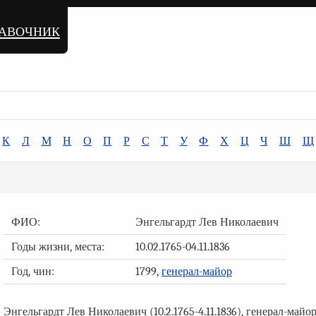
равочник
К
Л
М
Н
О
П
Р
С
Т
У
Ф
Х
Ц
Ч
Ш
Щ
ФИО:
Энгельгардт Лев Николаевич
Годы жизни, места:
10.02.1765-04.11.1836
Год, чин:
1799,
генерал-майор
Энгельгардт Лев Николаевич (10.2.1765-4.11.1836), генерал-майор