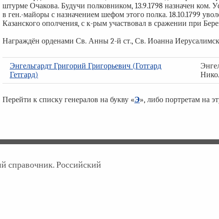
штурме Очакова. Будучи полковником, 13.9.1798 назначен ком. 
в ген.-майоры с назначением шефом этого полка. 18.10.1799 уво
Казанского ополчения, с к-рым участвовал в сражении при Бер
Награждён орденами Св. Анны 2-й ст., Св. Иоанна Иерусалимског
Энгельгардт Григорий Григорьевич (Готгард
Энге
Гетгард)
Нико
Перейти к списку генералов на букву «
Э
», либо портретам на э
кий справочник. Российский