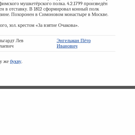
Уфимского мушкетёрского полка. 4.2.1799 произведён
лен в отставку. В 1812 сформировал конный полк
езине. Похоронен в Симоновом монастыре в Москве.
о, зол. крестом «За взятие Очакова».
льгардт Лев
Энгельман Пётр
лаевич
Иванович
ту же
букву
.