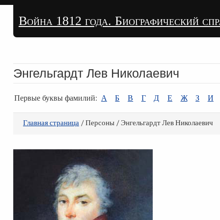
Война 1812 года. Биографический сп
Энгельгардт Лев Николаевич
Первые буквы фамилий:
А
Б
В
Г
Д
Е
Ж
З
И
Главная страница
/ Персоны / Энгельгардт Лев Николаевич