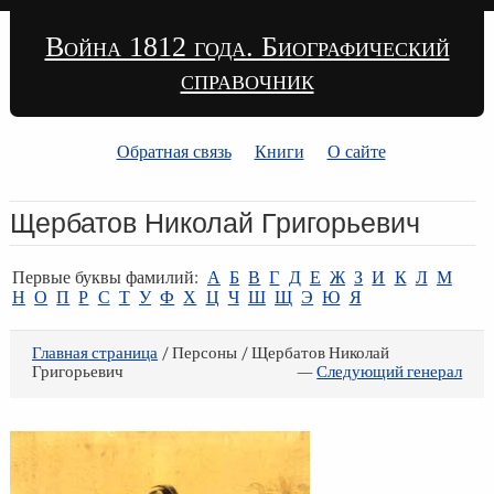
Война 1812 года. Биографический
справочник
Обратная связь
Книги
О сайте
Щербатов Николай Григорьевич
Первые буквы фамилий:
А
Б
В
Г
Д
Е
Ж
З
И
К
Л
М
Н
О
П
Р
С
Т
У
Ф
Х
Ц
Ч
Ш
Щ
Э
Ю
Я
Главная страница
/ Персоны / Щербатов Николай
Григорьевич
—
Следующий генерал