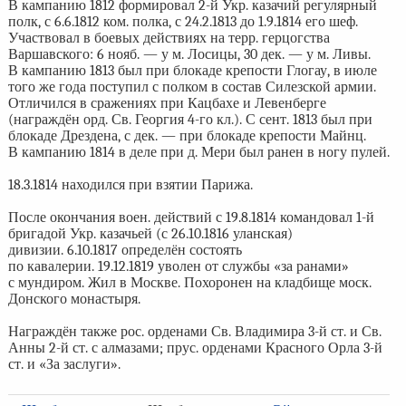
В кампанию 1812 формировал 2-й Укр. казачий регулярный
полк, с 6.6.1812 ком. полка, с 24.2.1813 до 1.9.1814 его шеф.
Участвовал в боевых действиях на терр. герцогства
Варшавского: 6 нояб. — у м. Лосицы, 30 дек. — у м. Ливы.
В кампанию 1813 был при блокаде крепости Глогау, в июле
того же года поступил с полком в состав Силезской армии.
Отличился в сражениях при Кацбахе и Левенберге
(награждён орд. Св. Георгия 4-го кл.). С сент. 1813 был при
блокаде Дрездена, с дек. — при блокаде крепости Майнц.
В кампанию 1814 в деле при д. Мери был ранен в ногу пулей.
18.3.1814 находился при взятии Парижа.
После окончания воен. действий с 19.8.1814 командовал 1-й
бригадой Укр. казачьей (с 26.10.1816 уланская)
дивизии. 6.10.1817 определён состоять
по кавалерии. 19.12.1819 уволен от службы «за ранами»
с мундиром. Жил в Москве. Похоронен на кладбище моск.
Донского монастыря.
Награждён также рос. орденами Св. Владимира 3-й ст. и Св.
Анны 2-й ст. с алмазами; прус. орденами Красного Орла 3-й
ст. и «За заслуги».