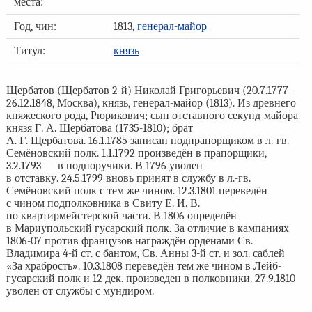
места:
Год, чин:
1813,
генерал-майор
Титул:
князь
Щербатов (Щербатов 2-й) Николай Григорьевич (20.7.1777-
26.12.1848, Москва), князь, генерал-майор (1813). Из древнего
княжеского рода, Рюрикович; сын отставного секунд-майора
князя Г. А. Щербатова (1735-1810); брат
А. Г. Щербатова. 16.1.1785 записан подпрапорщиком в л.-гв.
Семёновский полк. 1.1.1792 произведён в прапорщики,
3.2.1793 — в подпоручики. В 1796 уволен
в отставку. 24.5.1799 вновь принят в службу в л.-гв.
Семёновский полк с тем же чином. 12.3.1801 переведён
с чином подполковника в Свиту Е. И. В.
по квартирмейстерской части. В 1806 определён
в Мариупольский гусарский полк. За отличие в кампаниях
1806-07 против французов награждён орденами Св.
Владимира 4-й ст. с бантом, Св. Анны 3-й ст. и зол. саблей
«За храбрость». 10.3.1808 переведён тем же чином в Лейб-
гусарский полк и 12 дек. произведен в полковники. 27.9.1810
уволен от службы с мундиром.