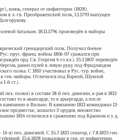
г), князь, генерал от инфантерии (1828).
ром в л.-гв. Преображенский полк, 1.1.1793 выпущен
Долгорукову.
олевой батальон. 18.11.1796 произведён в майоры
Таврический гренадерский полк. Получил боевое
 Рус.-прус.-франц. войны 1806-07 сражался при
аждён орд. Св. Георгия 4-го кл.). 25.1.1807 переведён
сбергом, ранен пулей в левую руку под Фридландом
кого полка. С 1810 участвовал в Рус.-тур. войне,
н в ген.-майоры. Отличился под Варной, Шумлой
1-й ст.).
 пех. полки) в составе 18-й пех. дивизии, к-рая в 1812
стоял то в авангарде, то в арьергарде, а после
ив кампанию в Вильно. В кампанию 1813 командовал 12-
кое предместье, захватил 2 орудия, множество
ампанию 1814 отличился в сражениях под Краоном и у д.
4-я) пех. дивизией. С 25.7.1821 сенатор, с 7.8.1823 ген.-
берний. 25.6.1828 пожалован в ген. от инфантерии.