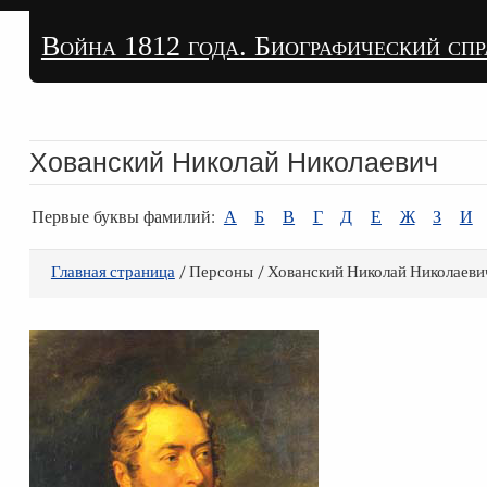
Война 1812 года. Биографический сп
Хованский Николай Николаевич
Первые буквы фамилий:
А
Б
В
Г
Д
Е
Ж
З
И
Главная страница
/ Персоны / Хованский Николай Николаеви