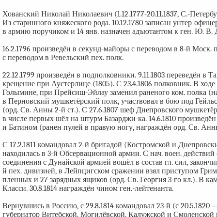
Хованский Николай Николаевич (1.12.1777-20.11.1837, С.-Петербур
Из старинного княжеского рода. 10.12.1780 записан унтер-офице
в армию поручиком и 14 янв. назначен адъютантом к ген. Ю. В. 
16.2.1796 произведён в секунд-майоры с переводом в 8-й Моск. п
с переводом в Ревельский пех. полк.
22.12.1799 произведён в подполковники. 9.11.1803 переведён в 
крещение при Аустерлице (1805). С 23.4.1806 полковник. В ходе
Голымине, при Прейсиш-Эйлау заменил раненого ком. полка (нагр
в Перновский мушкетёрский полк, участвовал в бою под Гейль
(орд. Св. Анны 2-й ст.). С 27.6.1807 шеф Днепровского мушкетёрс
в числе первых шёл на штурм Базарджи-ка. 14.6.1810 произведё
и Батином (ранен пулей в правую ногу, награждён орд. Св. Анны 
С 17.2.1811 командовал 2-й бригадой (Костромской и Днепровский
находилась в 3-й Обсервационной армии. С нач. воен. действий со
соединения с Дунайской армией вошёл в состав гл. сил, законч
й пех. дивизией, в Лейпцигском сражении взял приступом Гримс
пленных и 27 зарядных ящиков (орд. Св. Георгия 3-го кл.). В к
Класси. 30.8.1814 награждён чином ген.-лейтенанта.
Вернувшись в Россию, с 29.8.1814 командовал 23-й (с 20.5.1820 — 1
губернатор Витебской, Могилёвской, Калужской и Смоленской гу