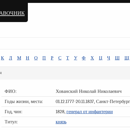
равочник
К
Л
М
Н
О
П
Р
С
Т
У
Ф
Х
Ц
Ч
Ш
Щ
ч
ФИО:
Хованский Николай Николаевич
Годы жизни, места:
01.12.1777-20.11.1837, Санкт-Петербур
Год, чин:
1828,
генерал от инфантерии
Титул:
князь