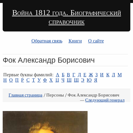
Война 1812 года. Биографический
справочник
Обратная связь
Книги
О сайте
Фок Александр Борисович
Первые буквы фамилий:
А
Б
В
Г
Д
Е
Ж
З
И
К
Л
М
Н
О
П
Р
С
Т
У
Ф
Х
Ц
Ч
Ш
Щ
Э
Ю
Я
Главная страница
/ Персоны / Фок Александр Борисович
—
Следующий генерал