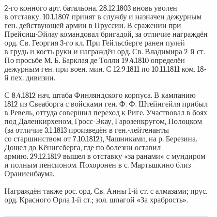
2-го конного арт. батальона. 28.12.1803 вновь уволен
в отставку. 10.1.1807 принят в службу и назначен дежурным
ген. действующей армии в Пруссии. В сражении при
Прейсиш-Эйлау командовал бригадой, за отличие награждён
орд. Св. Георгия 3-го кл. При Гейльсберге ранен пулей
в грудь и кость руки и награждён орд. Св. Владимира 2-й ст.
По просьбе М. Б. Барклая де Толли 19.4.1810 определён
дежурным ген. при воен. мин. С 12.9.1811 по 10.11.1811 ком. 18-
й пех. дивизии.
С 8.4.1812 нач. штаба Финляндского корпуса. В кампанию
1812 из Свеаборга с войсками ген. Ф. Ф. Штейнгейля прибыл
в Ревель, оттуда совершил переход к Риге. Участвовал в боях
под Даленкирхеном, Гросс-Экау, Гарозенкругом, Полоцком
(за отличие 3.1.1813 произведён в ген.-лейтенанты
со старшинством от 7.10.1812), Чашниками, на р. Березина.
Дошел до Кёнигсберга, где по болезни оставил
армию. 29.12.1819 вышел в отставку «за ранами» с мундиром
и полным пенсионом. Похоронен в с. Мартьшкино близ
Ораниенбаума.
Награждён также рос. орд. Св. Анны 1-й ст. с алмазами; прус.
орд. Красного Орла 1-й ст.; зол. шпагой «За храбрость».