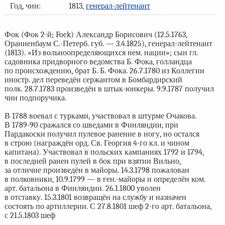
Год, чин:
1813,
генерал-лейтенант
Фок (Фок 2-й; Fock) Александр Борисович (12.5.1763,
Ораниенбаум С.-Петерб. губ. — 3.4.1825), генерал-лейтенант
(1813). «Из вольноопределяющихся нем. нации»; сын гл.
садовника придворного ведомства Б. Фока, голландца
по происхождению, брат Б. Б. Фока. 26.7.1780 из Коллегии
иностр. дел переведён сержантом в Бомбардирский
полк. 28.7.1783 произведён в штык-юнкеры. 9.9.1787 получил
чин подпоручика.
В 1788 воевал с турками, участвовал в штурме Очакова.
В 1789-90 сражался со шведами в Финляндии, при
Пардакоски получил пулевое ранение в ногу, но остался
в строю (награждён орд. Св. Георгия 4-го кл. и чином
капитана). Участвовал в польских кампаниях 1792 и 1794,
в последней ранен пулей в бок при взятии Вильно,
за отличие произведён в майоры. 14.3.1798 пожалован
в полковники, 10.9.1799 — в ген.-майоры и определён ком.
арт. батальона в Финляндии. 26.1.1800 уволен
в отставку. 15.3.1801 возвращён на службу и назначен
состоять по артиллерии. С 27.8.1801 шеф 2-го арт. батальона,
с 21.5.1803 шеф