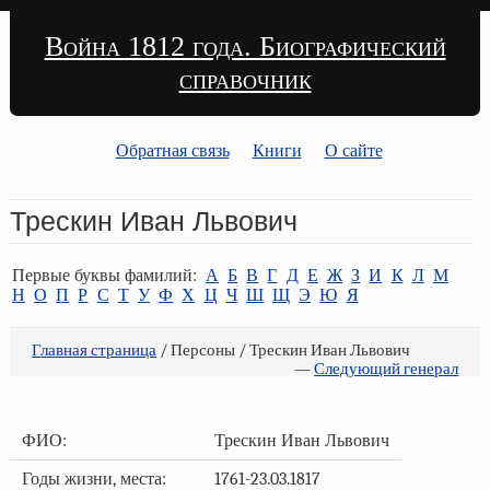
Война 1812 года. Биографический
справочник
Обратная связь
Книги
О сайте
Трескин Иван Львович
Первые буквы фамилий:
А
Б
В
Г
Д
Е
Ж
З
И
К
Л
М
Н
О
П
Р
С
Т
У
Ф
Х
Ц
Ч
Ш
Щ
Э
Ю
Я
Главная страница
/ Персоны / Трескин Иван Львович
—
Следующий генерал
ФИО:
Трескин Иван Львович
Годы жизни, места:
1761-23.03.1817