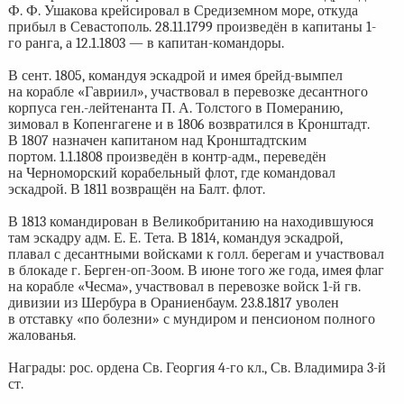
Ф. Ф. Ушакова крейсировал в Средиземном море, откуда
прибыл в Севастополь. 28.11.1799 произведён в капитаны 1-
го ранга, а 12.1.1803 — в капитан-командоры.
В сент. 1805, командуя эскадрой и имея брейд-вымпел
на корабле «Гавриил», участвовал в перевозке десантного
корпуса ген.-лейтенанта П. А. Толстого в Померанию,
зимовал в Копенгагене и в 1806 возвратился в Кронштадт.
В 1807 назначен капитаном над Кронштадтским
портом. 1.1.1808 произведён в контр-адм., переведён
на Черноморский корабельный флот, где командовал
эскадрой. В 1811 возвращён на Балт. флот.
В 1813 командирован в Великобританию на находившуюся
там эскадру адм. Е. Е. Тета. В 1814, командуя эскадрой,
плавал с десантными войсками к голл. берегам и участвовал
в блокаде г. Берген-оп-Зоом. В июне того же года, имея флаг
на корабле «Чесма», участвовал в перевозке войск 1-й гв.
дивизии из Шербура в Ораниенбаум. 23.8.1817 уволен
в отставку «по болезни» с мундиром и пенсионом полного
жалованья.
Награды: рос. ордена Св. Георгия 4-го кл., Св. Владимира 3-й
ст.