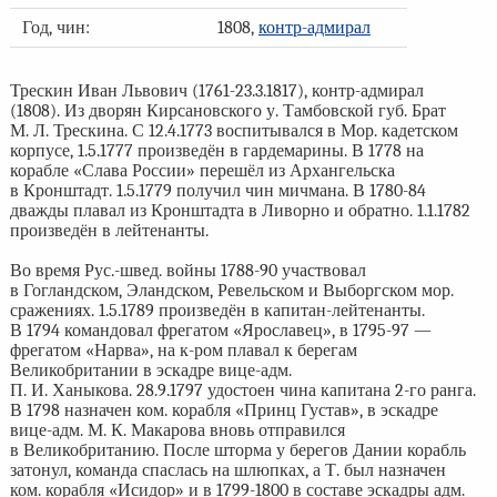
Год, чин:
1808,
контр-адмирал
Трескин Иван Львович (1761-23.3.1817), контр-адмирал
(1808). Из дворян Кирсановского у. Тамбовской губ. Брат
М. Л. Трескина. С 12.4.1773 воспитывался в Мор. кадетском
корпусе, 1.5.1777 произведён в гардемарины. В 1778 на
корабле «Слава России» перешёл из Архангельска
в Кронштадт. 1.5.1779 получил чин мичмана. В 1780-84
дважды плавал из Кронштадта в Ливорно и обратно. 1.1.1782
произведён в лейтенанты.
Во время Рус.-швед. войны 1788-90 участвовал
в Гогландском, Эландском, Ревельском и Выборгском мор.
сражениях. 1.5.1789 произведён в капитан-лейтенанты.
В 1794 командовал фрегатом «Ярославец», в 1795-97 —
фрегатом «Нарва», на к-ром плавал к берегам
Великобритании в эскадре вице-адм.
П. И. Ханыкова. 28.9.1797 удостоен чина капитана 2-го ранга.
В 1798 назначен ком. корабля «Принц Густав», в эскадре
вице-адм. М. К. Макарова вновь отправился
в Великобританию. После шторма у берегов Дании корабль
затонул, команда спаслась на шлюпках, а Т. был назначен
ком. корабля «Исидор» и в 1799-1800 в составе эскадры адм.