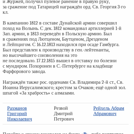
и Журжей, получил пулевое ранение в правую руку,
за сражение под Татарицей награждён орд. Св. Георгия 3-го
кл.
В кампанию 1812 в составе Дунайской армии совершил
поход на Волынь. С дек. 1812 командовал артиллерией 1-й
Зап. армии, в 1813 переведён в Польскую армию. Был
в сражениях под Лютценом, Баутценом, Дрезденом
и Лейпцигом. С 16.12.1813 находился при осаде Гамбурга.
Был представлен к производству в ген.-лейтенанты,
но высочайшего соизволения на это
не последовало. 17.12.1815 вышел в отставку по болезни
с мундиром. Похоронен в С.-Петербурге на кладбище
Фарфорового завода.
Награждён также рос. орденами Св. Владимира 2-й ст., Св.
Иоанна Иерусалимского; крестом за Очаков; ещё одной зол.
шпагой «За храбрость» с алмазами.
Рахманов
Резвой
Рейхель Абрам
Григорий
Дмитрий
Абрамович
Николаевич
Петрович