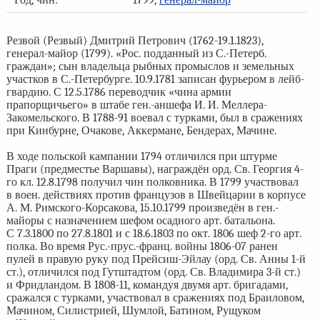
Год, чин:
1799,
генерал-майор
Резвой (Резвый) Дмитрий Петрович (1762-19.1.1823),
генерал-майор (1799). «Рос. подданный из С.-Петерб.
граждан»; сын владельца рыбных промыслов и земельных
участков в С.-Петербурге. 10.9.1781 записан фурьером в лейб-
гвардию. С 12.5.1786 переводчик «чина армии
прапорщичьего» в штабе ген.-аншефа И. И. Меллера-
Закомельского. В 1788-91 воевал с турками, был в сражениях
при Кинбурне, Очакове, Аккермане, Бендерах, Мачине.
В ходе польской кампании 1794 отличился при штурме
Праги (предместье Варшавы), награждён орд. Св. Георгия 4-
го кл. 12.8.1798 получил чин полковника. В 1799 участвовал
в воен. действиях против французов в Швейцарии в корпусе
А. М. Римского-Корсакова, 15.10.1799 произведён в ген.-
майоры с назначением шефом осадного арт. батальона.
С 7.3.1800 по 27.8.1801 и с 18.6.1803 по окт. 1806 шеф 2-го арт.
полка. Во время Рус.-прус.-франц. войны 1806-07 ранен
пулей в правую руку под Прейсиш-Эйлау (орд. Св. Анны 1-й
ст.), отличился под Гутштадтом (орд. Св. Владимира 3-й ст.)
и Фридландом. В 1808-11, командуя двумя арт. бригадами,
сражался с турками, участвовал в сражениях под Браиловом,
Мачином, Силистрией, Шумлой, Батином, Рущуком