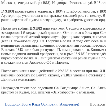
Москва), генерал-майор (1813). Из дворян Рязанской губ. В 15 л
14.3.1801 произведён в корнеты, в 1804 в штабс-ротмистры, в 18
Аустерлице, участвовал в контратаке, спасшей рос. гв. пехоту. 
ранен картечной пулей в левую руку, за храбрость удостоен орд. 
Накануне войны 11.3.1812 назначен ком. Сводного кирасирского 
эскадронов 1-й кирасирской дивизии. Отличился в боях при Со
полка встречной атакой опрокинули франц. кавалерию, захватил
деле П. пожалован орд. Св. Георгия 4-го кл. В ходе окт. боев з
неприятеля, захватывая пленных, после занятия города преследо
В начале 1813 полк был распущен, П. командовал л.-гв. Конным
новые подвиги личной храбрости», за к-рые 15.9.1813 произведён
кирасирского полка, в Лейпцигском сражении ранен пулей в пра
в сражениях при Арси-сюр-Об и Париже.
После окончания воен. действий с 29.8.1814 состоял при нач. 3-
назначен состоять по Внутр. страже, 7.3.1817 уволен в отставку
Данилова монастыря.
Награждён также рос. орденами Св. Владимира 3-й ст., Св. Анны 2
крестом за Кульм; зол. шпагой «За храбрость» с алмазами.
Поццо ди Борго Карл Осипович (Андреевич)
Протасов