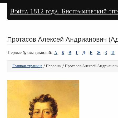
Война 1812 года. Биографический сп
Протасов Алексей Андрианович (А
Первые буквы фамилий:
А
Б
В
Г
Д
Е
Ж
З
И
Главная страница
/ Персоны / Протасов Алексей Андрианов