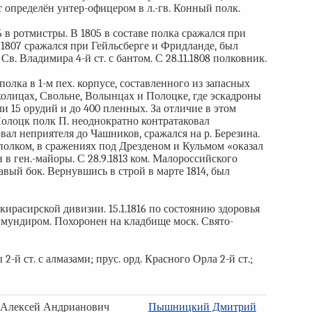
ет определён унтер-офицером в л.-гв. Конный полк.
06 в ротмистры. В 1805 в составе полка сражался при
В 1807 сражался при Гейльсберге и Фридланде, был
Св. Владимира 4-й ст. с бантом. С 28.11.1808 полковник.
полка в 1-м пех. корпусе, составленного из запасных
колицах, Свольне, Волынцах и Полоцке, где эскадроны
и 15 орудий и до 400 пленных. За отличие в этом
а Полоцк полк П. неоднократно контратаковал
вал неприятеля до Чашников, сражался на р. Березина.
 полком, в сражениях под Дрезденом и Кульмом «оказал
 в ген.-майоры. С 28.9.1813 ком. Малороссийского
вый бок. Вернувшись в строй в марте 1814, был
й кирасирской дивизии. 15.1.1816 по состоянию здоровья
 с мундиром. Похоронен на кладбище моск. Свято-
-й ст. с алмазами; прус. орд. Красного Орла 2-й ст.;
 Алексей Андрианович
Пышницкий Дмитрий