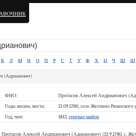
равочник
дрианович)
К
Л
М
Н
О
П
Р
С
Т
У
Ф
Х
Ц
Ч
Ш
Щ
ич (Адрианович)
ФИО:
Протасов Алексей Андрианович (Ад
Годы жизни, места:
12.09.1780, село Желчино Рязанского 
Год, чин:
1813,
генерал-майор
Протасов Алексей Андрианович (Адрианович) (12.9.1780, с. Желчи