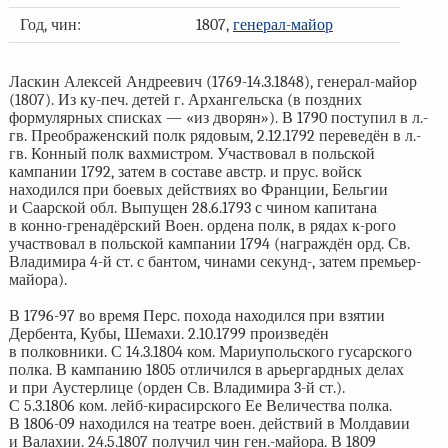
Год, чин:
1807,
генерал-майор
Ласкин Алексей Андреевич (1769-14.3.1848), генерал-майор
(1807). Из ку-печ. детей г. Архангельска (в поздних
формулярных списках — «из дворян»). В 1790 поступил в л.-
гв. Преображенский полк рядовым, 2.12.1792 переведён в л.-
гв. Конный полк вахмистром. Участвовал в польской
кампании 1792, затем в составе австр. и прус. войск
находился при боевых действиях во Франции, Бельгии
и Саарской обл. Выпущен 28.6.1793 с чином капитана
в конно-гренадёрский Воен. ордена полк, в рядах к-рого
участвовал в польской кампании 1794 (награждён орд. Св.
Владимира 4-й ст. с бантом, чинами секунд-, затем премьер-
майора).
В 1796-97 во время Перс. похода находился при взятии
Дербента, Кубы, Шемахи. 2.10.1799 произведён
в полковники. С 14.3.1804 ком. Мариупольского гусарского
полка. В кампанию 1805 отличился в арьергардных делах
и при Аустерлице (орден Св. Владимира 3-й ст.).
С 5.3.1806 ком. лейб-кирасирского Ее Величества полка.
В 1806-09 находился на театре воен. действий в Молдавии
и Валахии. 24.5.1807 получил чин ген.-майора. В 1809