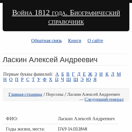
Война 1812 года. Биографический
справочник
Обратная связь
Книги
О сайте
Ласкин Алексей Андреевич
Первые буквы фамилий:
А
Б
В
Г
Д
Е
Ж
З
И
К
Л
М
Н
О
П
Р
С
Т
У
Ф
Х
Ц
Ч
Ш
Щ
Э
Ю
Я
Главная страница
/ Персоны / Ласкин Алексей Андреевич
—
Следующий генерал
ФИО:
Ласкин Алексей Андреевич
Годы жизни, места:
1769-14.03.1848