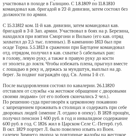
участвовал в походе в Галицию. С 1.8.1809 по 11.8.1810
командовал кав. бригадой в 22-й дивизии, затем состоял без
должности по армии.
С 15.3.1812 ком. 11-й кав. дивизии, затем командовал кав.
бригадой в 3-й Зап. армии. Участвовал в боях на р. Березина,
находился при взятии Сморгони и Вильно (его кав. отряд
захватил до 2,5 тыс. пленных). В кампанию 1813 был при
осаде Торна. 5.5.1813 в сражении при Баутцене командовал
отд. отрядом, получил в кав. схватке 5 сабельных ран:
в голову, левую руку, а также в правую руку до кости
от эполета до локтя. Чтобы избежать плена, прыгнул вместе
с лошадью в реку и, держась за мундштук, выплыл на др.
берег. За подвиг награждён орд. Св. Анны 1-й ст.
После выздоровления состоял по кавалерии. 26.1.1820
отставлен от службы «за жестокое обращение с дворовыми
своими людьми» (от его побоев скончались 2 чел.).
По решению суда приговорён к церковному покаянию
с запрещением проживать в столицах и содержать при себе
дворовых людей (имение Л. отдано в опеку). В 1828 прощён,
получил пенсион 1 400 руб. в год и инвалидное содержание
600 руб. в год. С 1826 жил в Царском Селе С.-Петерб. губ.
В окт. 1829 портрет Л. было повелено изъять из Воен.
галереи Зимнего дворца за повторные жалобы на жестокое