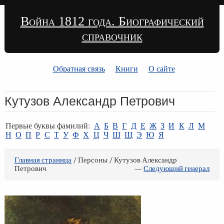
Война 1812 года. Биографический
справочник
Обратная связь
Книги
О сайте
Кутузов Александр Петрович
Первые буквы фамилий:
А
Б
В
Г
Д
Е
Ж
З
И
К
Л
М
Н
О
П
Р
С
Т
У
Ф
Х
Ц
Ч
Ш
Щ
Э
Ю
Я
Главная страница
/ Персоны / Кутузов Александр
Петрович
—
Следующий генерал