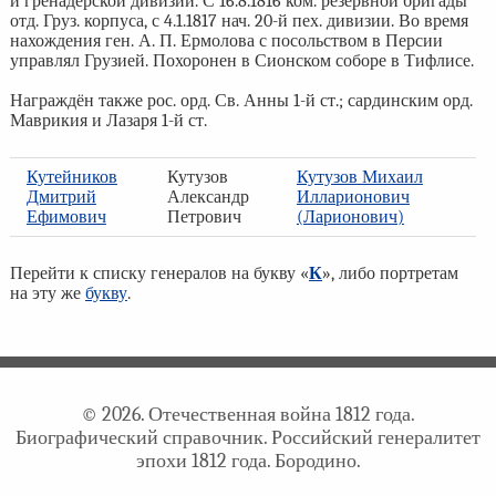
й гренадерской дивизии. С 16.8.1816 ком. резервной бригады
отд. Груз. корпуса, с 4.1.1817 нач. 20-й пех. дивизии. Во время
нахождения ген. А. П. Ермолова с посольством в Персии
управлял Грузией. Похоронен в Сионском соборе в Тифлисе.
Награждён также рос. орд. Св. Анны 1-й ст.; сардинским орд.
Маврикия и Лазаря 1-й ст.
Кутейников
Кутузов
Кутузов Михаил
Дмитрий
Александр
Илларионович
Ефимович
Петрович
(Ларионович)
Перейти к списку генералов на букву «
К
», либо портретам
на эту же
букву
.
© 2026. Отечественная война 1812 года.
Биографический справочник. Российский генералитет
эпохи 1812 года. Бородино.