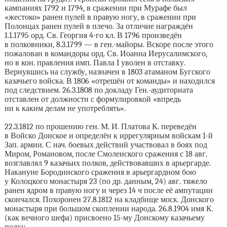
кампаниях 1792 и 1794, в сражении при Мурафе был
«жестоко» ранен пулей в правую ногу, в сражении при
Полонцах ранен пулей в плечо. За отличие награждён
1.1.1795 орд. Св. Георгия 4-го кл. В 1796 произведён
в полковники, 8.3.1799 — в ген.-майоры. Вскоре после этого
пожалован в командоры орд. Св. Иоанна Иерусалимского,
но в кон. правления имп. Павла I уволен в отставку.
Вернувшись на службу, назначен в 1803 атаманом Бугского
казачьего войска. В 1806 «отрешён от команды» и находился
под следствием. 26.3.1808 по докладу Ген.-аудиториата
отставлен от должности с формулировкой «впредь
ни к каким делам не употреблять».
22.3.1812 по прошению ген. М. И. Платова К. переведён
в Войско Донское и определён к иррегулярным войскам 1-й
Зап. армии. С нач. боевых действий участвовал в боях под
Миром, Романовом, после Смоленского сражения с 18 авг.
возглавлял 9 казачьих полков, действовавших в арьергарде.
Накануне Бородинского сражения в арьергардном бою
у Колоцкого монастыря 23 (по др. данным, 24) авг. тяжело
ранен ядром в правую ногу и через 14 ч после её ампутации
скончался. Похоронен 27.8.1812 на кладбище моск. Донского
монастыря при большом скоплении народа. 26.8.1904 имя К.
(как вечного шефа) присвоено 15-му Донскому казачьему