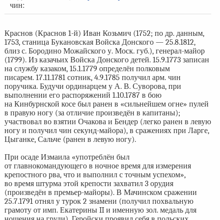
чин:
Краснов (Краснов 1-й) Иван Козьмич (1752; по др. данным,
1753, станица Букановская Войска Донского — 25.8.1812,
близ с. Бородино Можайского у. Моск. губ.), генерал-майор
(1799). Из казачьих Войска Донского детей. 15.9.1773 записан
на службу казаком, 15.1.1779 определён полковым
писарем. 17.11.1781 сотник, 4.9.1785 получил арм. чин
поручика. Будучи ординарцем у А. В. Суворова, при
выполнении его распоряжений 1.10.1787 в бою
на Кинбурнской косе был ранен в «сильнейшем огне» пулей
в правую ногу (за отличие произведён в капитаны);
участвовал во взятии Очакова и Бендер (легко ранен в левую
ногу и получил чин секунд-майора), в сражениях при Ларге,
Цыганке, Сальче (ранен в левую ногу).
При осаде Измаила «употреблён был
от главнокомандующего в ночное время для измерения
крепостного рва, что и выполнил с точным успехом»,
во время штурма этой крепости захватил 3 орудия
(произведён в премьер-майоры). В Мачинском сражении
25.7.1791 отнял у турок 2 знамени (получил похвальную
грамоту от имп. Екатерины II и именную зол. медаль для
ношения на груди). Геройски проявил себя в польских