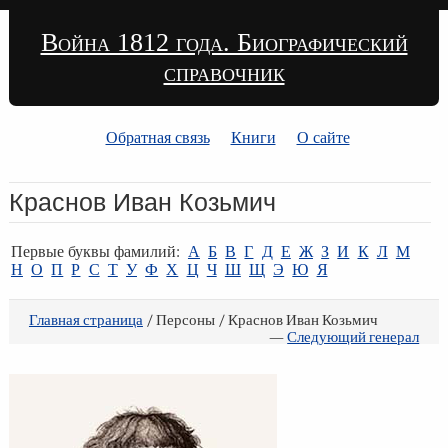
Война 1812 года. Биографический
справочник
Обратная связь
Книги
О сайте
Краснов Иван Козьмич
Первые буквы фамилий:
А
Б
В
Г
Д
Е
Ж
З
И
К
Л
М
Н
О
П
Р
С
Т
У
Ф
Х
Ц
Ч
Ш
Щ
Э
Ю
Я
Главная страница
/ Персоны / Краснов Иван Козьмич
—
Следующий генерал