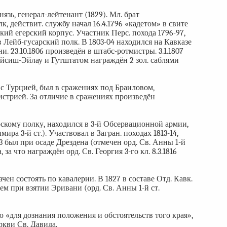
язь, генерал-лейтенант (1829). Мл. брат
лк, действит. службу начал 16.4.1796 «кадетом» в свите
ский егерский корпус. Участник Перс. похода 1796-97,
в Лейб-гусарский полк. В 1803-04 находился на Кавказе
. 23.10.1806 произведён в штабс-ротмистры. 3.1.1807
ейсиш-Эйлау и Гутштатом награждён 2 зол. саблями
е с Турцией, был в сражениях под Браиловом,
листрией. За отличие в сражениях произведён
скому полку, находился в 3-й Обсервационной армии,
ра 3-й ст.). Участвовал в Загран. походах 1813-14,
813 был при осаде Дрездена (отмечен орд. Св. Анны 1-й
за что награждён орд. Св. Георгия 3-го кл. 8.3.1816
начен состоять по кавалерии. В 1827 в составе Отд. Кавк.
ем при взятии Эривани (орд. Св. Анны 1-й ст.
ию «для дознания положения и обстоятельств того края»,
ркви Св. Давида.