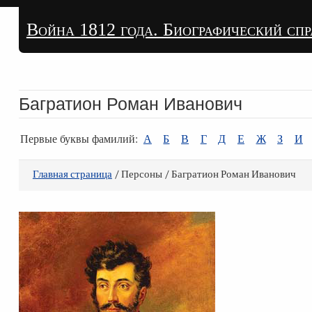
Война 1812 года. Биографический сп
Багратион Роман Иванович
Первые буквы фамилий:
А
Б
В
Г
Д
Е
Ж
З
И
Главная страница
/ Персоны / Багратион Роман Иванович