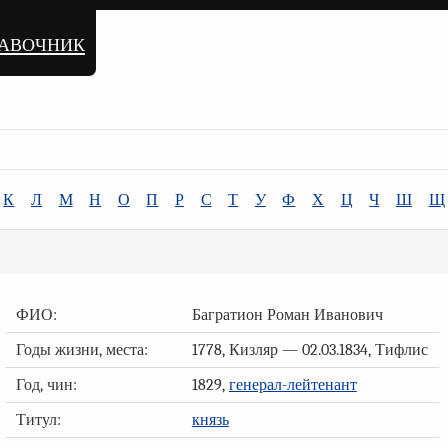
равочник
К
Л
М
Н
О
П
Р
С
Т
У
Ф
Х
Ц
Ч
Ш
Щ
ФИО:
Багратион Роман Иванович
Годы жизни, места:
1778, Кизляр — 02.03.1834, Тифлис
Год, чин:
1829,
генерал-лейтенант
Титул:
князь