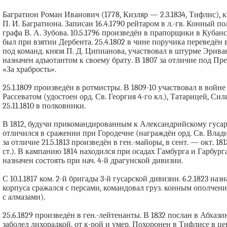
Багратион Роман Иванович (1778, Кизляр — 2.3.1834, Тифлис), кн
П. И. Багратиона. Записан 16.4.1790 рейтаром в л.-гв. Конный по
графа В. А. Зубова. 10.5.1796 произведён в прапорщики в Кубан
был при взятии Дербента. 25.4.1802 в чине поручика переведён 
под команд. князя П. Д. Ципианова, участвовал в штурме Эривани
назначен адъютантом к своему брату. В 1807 за отличие под Пр
«За храбрость».
25.1.1809 произведён в ротмистры. В 1809-10 участвовал в войн
Рассеватом (удостоен орд. Св. Георгия 4-го кл.), Татарицей, Си
25.11.1810 в полковники.
В 1812, будучи прикомандированным к Александрийскому гусар
отличился в сражении при Городечне (награждён орд. Св. Владими
за отличие 21.5.1813 произведён в ген.-майоры, в сент. — окт. 1
ст.). В кампанию 1814 находился при осадах Гамбурга и Гарбурга, 
назначен состоять при нач. 4-й драгунской дивизии.
С 10.1.1817 ком. 2-й бригады 3-й гусарской дивизии. 6.2.1823 наз
корпуса сражался с персами, командовал груз. конным ополчени
с алмазами).
25.6.1829 произведён в ген.-лейтенанты. В 1832 послан в Абхаз
заболел лихорадкой, от к-рой и умер. Похоронен в Тифлисе в це