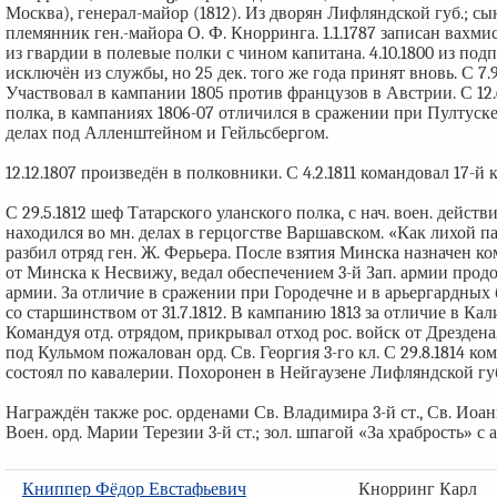
Москва), генерал-майор (1812). Из дворян Лифляндской губ.; сын
племянник ген.-майора О. Ф. Кнорринга. 1.1.1787 записан вахмис
из гвардии в полевые полки с чином капитана. 4.10.1800 из по
исключён из службы, но 25 дек. того же года принят вновь. С 7.
Участвовал в кампании 1805 против французов в Австрии. С 12.6
полка, в кампаниях 1806-07 отличился в сражении при Пултуске 
делах под Алленштейном и Гейльсбергом.
12.12.1807 произведён в полковники. С 4.2.1811 командовал 17-й к
С 29.5.1812 шеф Татарского уланского полка, с нач. воен. дейст
находился во мн. делах в герцогстве Варшавском. «Как лихой п
разбил отряд ген. Ж. Ферьера. После взятия Минска назначен к
от Минска к Несвижу, ведал обеспечением 3-й Зап. армии прод
армии. За отличие в сражении при Городечне и в арьергардных б
со старшинством от 31.7.1812. В кампанию 1813 за отличие в Ка
Командуя отд. отрядом, прикрывал отход рос. войск от Дрездена
под Кульмом пожалован орд. Св. Георгия 3-го кл. С 29.8.1814 ко
состоял по кавалерии. Похоронен в Нейгаузене Лифляндской гу
Награждён также рос. орденами Св. Владимира 3-й ст., Св. Иоанн
Воен. орд. Марии Терезии 3-й ст.; зол. шпагой «За храбрость» с 
Книппер Фёдор Евстафьевич
Кнорринг Карл