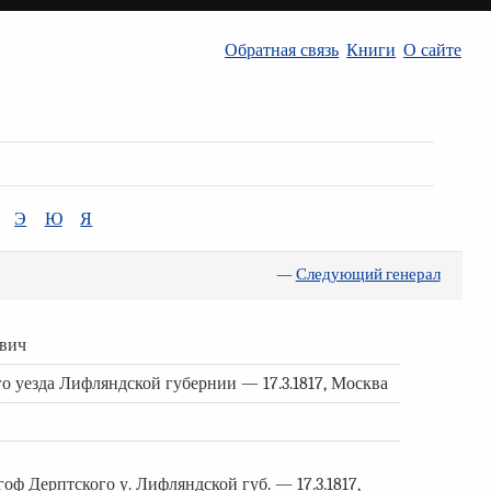
Обратная связь
Книги
О сайте
Э
Ю
Я
—
Следующий генерал
ович
го уезда Лифляндской губернии — 17.3.1817, Москва
гоф Дерптского у. Лифляндской губ. — 17.3.1817,