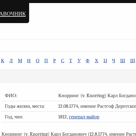
равочник
К
Л
М
Н
О
П
Р
С
Т
У
Ф
Х
Ц
Ч
Ш
Щ
ФИО:
Кнорринг (v. Knorring) Карл Богдан
Годы жизни, места:
12.08.1774, имение Растгоф Дерптско
Год, чин:
1812,
генерал-майор
Кнорринг (v. Knorring) Карл Богданович (12.8.1774, имение Раст