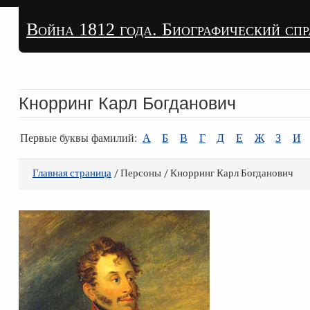
Война 1812 года. Биографический сп
Кнорринг Карл Богданович
Первые буквы фамилий:
А
Б
В
Г
Д
Е
Ж
З
И
Главная страница
/ Персоны / Кнорринг Карл Богданович