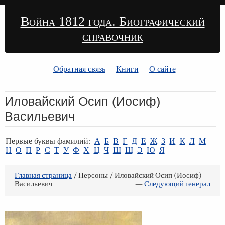
Война 1812 года. Биографический
справочник
Обратная связь
Книги
О сайте
Иловайский Осип (Иосиф)
Васильевич
Первые буквы фамилий:
А
Б
В
Г
Д
Е
Ж
З
И
К
Л
М
Н
О
П
Р
С
Т
У
Ф
Х
Ц
Ч
Ш
Щ
Э
Ю
Я
Главная страница
/ Персоны / Иловайский Осип (Иосиф)
Васильевич
—
Следующий генерал