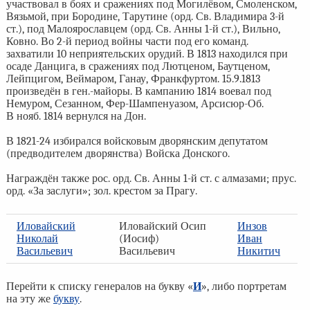
участвовал в боях и сражениях под Могилёвом, Смоленском,
Вязьмой, при Бородине, Тарутине (орд. Св. Владимира 3-й
ст.), под Малоярославцем (орд. Св. Анны 1-й ст.), Вильно,
Ковно. Во 2-й период войны части под его команд.
захватили 10 неприятельских орудий. В 1813 находился при
осаде Данцига, в сражениях под Лютценом, Баутценом,
Лейпцигом, Веймаром, Ганау, Франкфуртом. 15.9.1813
произведён в ген.-майоры. В кампанию 1814 воевал под
Немуром, Сезанном, Фер-Шампенуазом, Арсисюр-Об.
В нояб. 1814 вернулся на Дон.
В 1821-24 избирался войсковым дворянским депутатом
(предводителем дворянства) Войска Донского.
Награждён также рос. орд. Св. Анны 1-й ст. с алмазами; прус.
орд. «За заслуги»; зол. крестом за Прагу.
Иловайский
Иловайский Осип
Инзов
Николай
(Иосиф)
Иван
Васильевич
Васильевич
Никитич
Перейти к списку генералов на букву «
И
», либо портретам
на эту же
букву
.