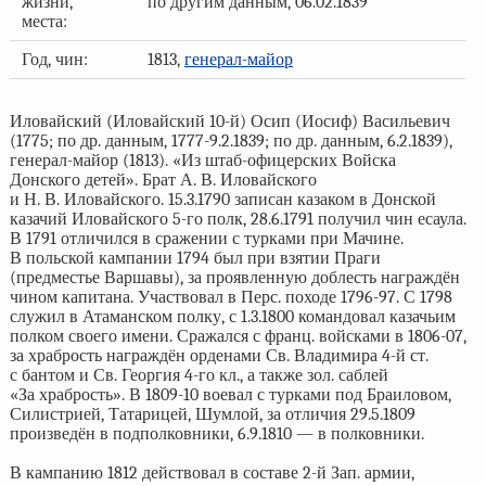
жизни,
по другим данным, 06.02.1839
места:
Год, чин:
1813,
генерал-майор
Иловайский (Иловайский 10-й) Осип (Иосиф) Васильевич
(1775; по др. данным, 1777-9.2.1839; по др. данным, 6.2.1839),
генерал-майор (1813). «Из штаб-офицерских Войска
Донского детей». Брат А. В. Иловайского
и Н. В. Иловайского. 15.3.1790 записан казаком в Донской
казачий Иловайского 5-го полк, 28.6.1791 получил чин есаула.
В 1791 отличился в сражении с турками при Мачине.
В польской кампании 1794 был при взятии Праги
(предместье Варшавы), за проявленную доблесть награждён
чином капитана. Участвовал в Перс. походе 1796-97. С 1798
служил в Атаманском полку, с 1.3.1800 командовал казачьим
полком своего имени. Сражался с франц. войсками в 1806-07,
за храбрость награждён орденами Св. Владимира 4-й ст.
с бантом и Св. Георгия 4-го кл., а также зол. саблей
«За храбрость». В 1809-10 воевал с турками под Браиловом,
Силистрией, Татарицей, Шумлой, за отличия 29.5.1809
произведён в подполковники, 6.9.1810 — в полковники.
В кампанию 1812 действовал в составе 2-й Зап. армии,