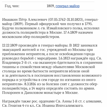
Год, чин:
1809,
генерал-майор
Ивашкин Пётр Алексеевич (07.05.1762-31.10.1823), генерал-
майор (1809). Первый офицерский чин получил в 1795.
Будучи полковником л.-гв. Измайловского полка, исполнял
должность полицмейстера в Москве. 17.4.1809 назначен
московским обер-полицмейстером.
12.12.1809 произведён в генерал-майоры. В 1812 занимался
эвакуацией жителей и гос. учреждений из Москвы при
приближении неприятеля, а после освобождения города
руководил борьбой с мародёрами. 1.6.1813 награждён орд. Св.
Владимира 2-й ст. «за оказанную бдительность в сохранении
тишины и спокойствия между обывателями Московской
столицы во время бытности неприятеля вблизи оной
и за деятельность в поспешном восстановлении возможного
порядка и устройства в сем городе по изгнании из оного
неприятеля». 8.3.1816 из-за болезни снят с должности обер-
полицмейстера, а 14 марта определён состоять по армии.
Похоронен в Даниловом монастыре в Москве.
Награждён также рос. орденами Св. Анны 1-й ст. с алмазами,
Св. Георгия 4-го кл., Св. Иоанна Иерусалимского.