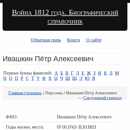
Война 1812 года. Биографический
справочник
Обратная связь
Книги
О сайте
Ивашкин Пётр Алексеевич
Первые буквы фамилий:
А
Б
В
Г
Д
Е
Ж
З
И
К
Л
М
Н
О
П
Р
С
Т
У
Ф
Х
Ц
Ч
Ш
Щ
Э
Ю
Я
Главная страница
/ Персоны / Ивашкин Пётр Алексеевич
—
Следующий генерал
ФИО:
Ивашкин Пётр Алексеевич
Годы жизни, места:
07.05.1762-31.10.1823