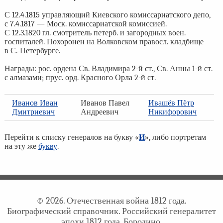
С 12.4.1815 управляющий Киевского комиссариатского депо,
с 7.4.1817 — Моск. комиссариатской комиссией.
С 12.3.1820 гл. смотритель петерб. и загородных воен.
госпиталей. Похоронен на Волковском правосл. кладбище
в С.-Петербурге.
Награды: рос. ордена Св. Владимира 2-й ст., Св. Анны 1-й ст.
с алмазами; прус. орд. Красного Орла 2-й ст.
Иванов Иван
Иванов Павел
Ивашёв Пётр
Дмитриевич
Андреевич
Никифорович
Перейти к списку генералов на букву «
И
», либо портретам
на эту же
букву
.
© 2026. Отечественная война 1812 года.
Биографический справочник. Российский генералитет
эпохи 1812 года. Бородино.