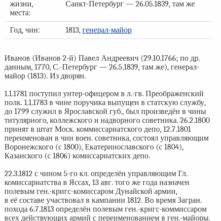
жизни,
Санкт-Петербург — 26.05.1839, там же
места:
Год, чин:
1813,
генерал-майор
Иванов (Иванов 2-й) Павел Андреевич (29.10.1766; по др.
данным, 1770, С.-Петербург — 26.5.1839, там же), генерал-
майор (1813). Из дворян.
1.1.1781 поступил унтер-офицером в л.-гв. Преображенский
полк. 1.1.1783 в чине поручика выпущен в статскую службу,
до 1799 служил в Ярославской губ., был произведён в чины
титулярного, коллежского и надворного советника. 26.2.1800
принят в штат Моск. коммиссариатского депо, 12.7.1801
переименован в чин воен. советника, состоял управляющим
Воронежского (с 1800), Екатеринославского (с 1804),
Казанского (с 1806) комиссариатских депо.
22.3.1812 с чином 5-го кл. определён управляющим Гл.
комиссариатства в Яссах, 13 авг. того же года назначен
полевым ген.-кригс-комиссаром Дунайской армии,
в её составе участвовал в кампании 1812. Во время Загран.
похода 6.7.1813 определён полевым ген.-кригс-коммиссаром
всех действующих армий с переименованием в ген.-майоры.