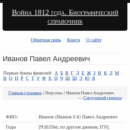
Война 1812 года. Биографический
справочник
Обратная связь
Книги
О сайте
Иванов Павел Андреевич
Первые буквы фамилий:
А
Б
В
Г
Д
Е
Ж
З
И
К
Л
М
Н
О
П
Р
С
Т
У
Ф
Х
Ц
Ч
Ш
Щ
Э
Ю
Я
Главная страница
/ Персоны / Иванов Павел Андреевич
—
Следующий генерал
ФИО:
Иванов (Иванов 2-й) Павел Андреевич
Годы
29.10.1766; по другим данным, 1770,