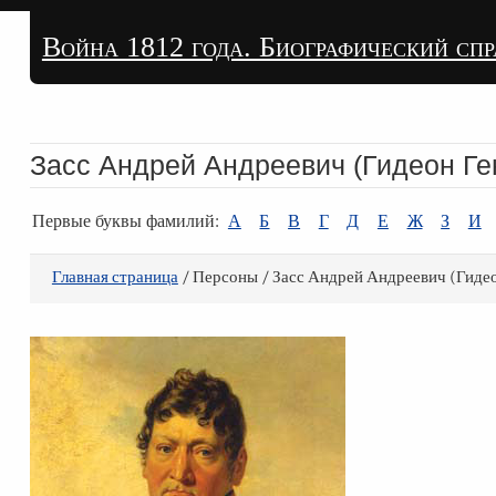
Война 1812 года. Биографический сп
Засс Андрей Андреевич (Гидеон Ге
Первые буквы фамилий:
А
Б
В
Г
Д
Е
Ж
З
И
Главная страница
/ Персоны / Засс Андрей Андреевич (Гиде