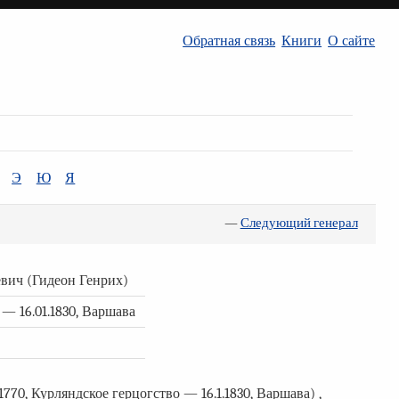
Обратная связь
Книги
О сайте
Э
Ю
Я
—
Следующий генерал
еевич (Гидеон Генрих)
 — 16.01.1830, Варшава
1770, Курляндское герцогство — 16.1.1830, Варшава) ,