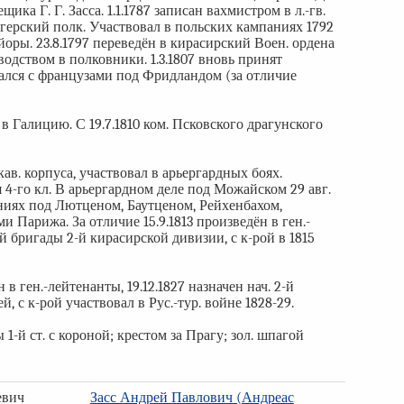
ика Г. Г. Засса. 1.1.1787 записан вахмистром в л.-гв.
герский полк. Участвовал в польских кампаниях 1792
айоры. 23.8.1797 переведён в кирасирский Воен. ордена
водством в полковники. 1.3.1807 вновь принят
ался с французами под Фридландом (за отличие
 в Галицию. С 19.7.1810 ком. Псковского драгунского
ав. корпуса, участвовал в арьергардных боях.
 4-го кл. В арьергардном деле под Можайском 29 авг.
ениях под Лютценом, Баутценом, Рейхенбахом,
 Парижа. За отличие 15.9.1813 произведён в ген.-
-й бригады 2-й кирасирской дивизии, с к-рой в 1815
 в ген.-лейтенанты, 19.12.1827 назначен нач. 2-й
 с к-рой участвовал в Рус.-тур. войне 1828-29.
1-й ст. с короной; крестом за Прагу; зол. шпагой
евич
Засс Андрей Павлович (Андреас