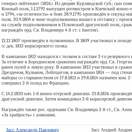
генерал-лейтенант (1826). Из дворян Курляндской губ.; сын помещ
Конный полк, 1.1.1792 выпущен ротмистром в Киевский конно-е
и 1794, «за отличность» в боях 28.9.1795 произведён в секунд-м
полк. 20.9.1804 в чине подполковника вышел в отставку с произ
на службу подполковником в Псковский драгунский полк, сраж
награждён орд. Св. Владимира 4-й ст. с бантом).
12.12.1807 произведён в полковники. В 1809 участвовал в походе
(с дек. 1812 кирасирского) полка.
В кампанию 1812 находился с полком в составе 2-го резервного к
За отличие в Бородинском сражении награждён орд. Св. Георгия
ранен пулей в левую руку. В кампанию 1813 участвовал в сраж
Дрезденом, Кульмом, Лейпцигом, в кампанию 1814 — под стенами
майоры со старшинством от 17.8.1813 и 29.8.1814 назначен ком. 2
совершил 2-й поход во Францию.
С 14.2.1820 нач. 1-й конно-егерской дивизии. 22.8.1826 произведён
драгунской дивизии. Затем командовал 2-й кирасирской дивизией,
Награждён также рос. орденами Св. Владимира 2-й ст., Св. Анны 
«За храбрость» с алмазами.
Засс Александр Павлович
Засс Андрей Андре