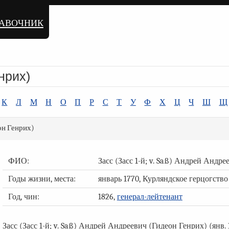
равочник
нрих)
К
Л
М
Н
О
П
Р
С
Т
У
Ф
Х
Ц
Ч
Ш
Щ
он Генрих)
ФИО:
Засс (Засс 1-й; v. Saß) Андрей Андр
Годы жизни, места:
январь 1770, Курляндское герцогство
Год, чин:
1826,
генерал-лейтенант
Засс (Засс 1-й; v. Saß) Андрей Андреевич (Гидеон Генрих) (янв. 