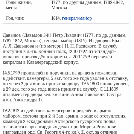
Годы жизни,
1777; по другим данным, 1782-1842,
места:
Москва
Год, чин:
1814,
генерал-майор
Давыдов (Давыдов 3-й) Петр Львович (1777; по др. данным,
1782-1842, Москва), генерал-майор (1814). Из дворян. Брат
А. Л. Давыдова и (по матери) Н. Н. Раевского. В службу
поступил в л.-гв. Конный полк, 12.10.1797 из эстандарт-
юнкеров произведён в корнеты, а 20.1.1799 переведён
капралом в Кавалергардский корпус.
14.5.1799 произведён в поручики, на др. день пожалован
в действит. камергеры, 5 авг. того же года уволен в отставку,
но через 2 дня вновь принят ко двору. 19.6.1800 вновь уволен,
а 29 дек. того же года вновь принят на службу. С 1.1.1809
шталмейстер двора вел. княгини Анны Павловны (сестра
имп. Александра I).
19.2.1812 из действит. камергеров определён в армию
майором, состоял при 2-й Зап. армии, в ходе её отступления,
командуя 2 эскадронами Ахтырского гусарского полка,
отличился в арьергардных делах при Мире и Романове
(награждён орд. Св. Георгия 4-го кл.). 31 окт. за отличие