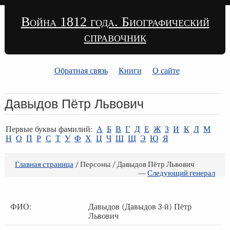
Война 1812 года. Биографический
справочник
Обратная связь
Книги
О сайте
Давыдов Пётр Львович
Первые буквы фамилий:
А
Б
В
Г
Д
Е
Ж
З
И
К
Л
М
Н
О
П
Р
С
Т
У
Ф
Х
Ц
Ч
Ш
Щ
Э
Ю
Я
Главная страница
/ Персоны / Давыдов Пётр Львович
—
Следующий генерал
ФИО:
Давыдов (Давыдов 3-й) Пётр
Львович