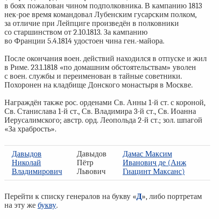
в боях пожалован чином подполковника. В кампанию 1813
нек-рое время командовал Лубенским гусарским полком,
за отличие при Лейпциге произведён в полковники
со старшинством от 2.10.1813. За кампанию
во Франции 5.4.1814 удостоен чина ген.-майора.
После окончания воен. действий находился в отпуске и жил
в Риме. 23.1.1818 «по домашним обстоятельствам» уволен
с воен. службы и переименован в тайные советники.
Похоронен на кладбище Донского монастыря в Москве.
Награждён также рос. орденами Св. Анны 1-й ст. с короной,
Св. Станислава 1-й ст., Св. Владимира 3-й ст., Св. Иоанна
Иерусалимского; австр. орд. Леопольда 2-й ст.; зол. шпагой
«За храбрость».
Давыдов
Давыдов
Дамас Максим
Николай
Пётр
Иванович де (Анж
Владимирович
Львович
Гиацинт Максанс)
Перейти к списку генералов на букву «
Д
», либо портретам
на эту же
букву
.