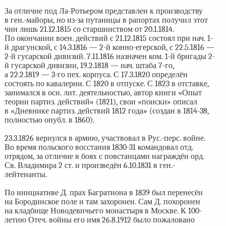
За отличие под Ла-Ротьером представлен к производству
в ген.-майоры, но из-за путаницы в рапортах получил этот
чин лишь 21.12.1815 со старшинством от 20.1.1814.
По окончании воен. действий с 21.12.1815 состоял при нач. 1-
й драгунской, с 14.3.1816 — 2-й конно-егерской, с 22.5.1816 —
2-й гусарской дивизий. 7.11.1816 назначен ком. 1-й бригады 2-
й гусарской дивизии, 19.2.1818 — нач. штаба 7-го,
а 22.2.1819 — 3-го пех. корпуса. С 17.3.1820 определён
состоять по кавалерии. С 1820 в отпуске. С 1823 в отставке,
занимался в осн. лит. деятельностью, автор книги «Опыт
теории партиз. действий» (1821), свои «поиски» описал
в «Дневнике партиз. действий 1812 года» (создан в 1814-38,
полностью опубл. в 1860).
23.3.1826 вернулся в армию, участвовал в Рус.-перс. войне.
Во время польского восстания 1830-31 командовал отд.
отрядом, за отличие в боях с повстанцами награждён орд.
Св. Владимира 2 ст. и произведён 6.10.1831 в ген.-
лейтенанты.
По инициативе Д. прах Багратиона в 1839 был перенесён
на Бородинское поле и там захоронен. Сам Д. похоронен
на кладбище Новодевичьего монастыря в Москве. К 100-
летию Отеч. войны его имя 26.8.1912 было пожаловано