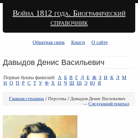
Война 1812 года. Биографический
справочник
Обратная связь
Книги
О сайте
Давыдов Денис Васильевич
Первые буквы фамилий:
А
Б
В
Г
Д
Е
Ж
З
И
К
Л
М
Н
О
П
Р
С
Т
У
Ф
Х
Ц
Ч
Ш
Щ
Э
Ю
Я
Главная страница
/ Персоны / Давыдов Денис Васильевич
—
Следующий генерал