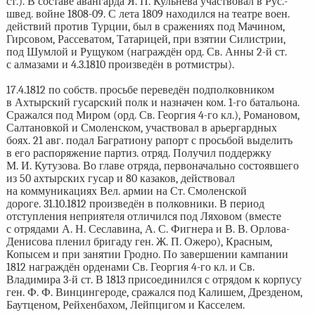
ст.). В составе авангарда Я. П. Кульнева участвовал в Рус.-
швед. войне 1808-09. С лета 1809 находился на театре воен.
действий против Турции, был в сражениях под Мачином,
Гирсовом, Рассеватом, Татарицей, при взятии Силистрии,
под Шумлой и Рущуком (награждён орд. Св. Анны 2-й ст.
с алмазами и 4.3.1810 произведён в ротмистры).
17.4.1812 по собств. просьбе переведён подполковником
в Ахтырский гусарский полк и назначен ком. 1-го батальона.
Сражался под Миром (орд. Св. Георгия 4-го кл.), Романовом,
Салтановкой и Смоленском, участвовал в арьергардных
боях. 21 авг. подал Багратиону рапорт с просьбой выделить
в его распоряжение партиз. отряд. Получил поддержку
М. И. Кутузова. Во главе отряда, первоначально состоявшего
из 50 ахтырских гусар и 80 казаков, действовал
на коммуникациях Вел. армии на Ст. Смоленской
дороге. 31.10.1812 произведён в полковники. В период
отступления неприятеля отличился под Ляховом (вместе
с отрядами А. Н. Сеславина, А. С. Фигнера и В. В. Орлова-
Денисова пленил бригаду ген. Ж. П. Ожеро), Красным,
Копысем и при занятии Гродно. По завершении кампании
1812 награждён орденами Св. Георгия 4-го кл. и Св.
Владимира 3-й ст. В 1813 присоединился с отрядом к корпусу
ген. Ф. Ф. Винцингероде, сражался под Калишем, Дрезденом,
Баутценом, Рейхенбахом, Лейпцигом и Касселем.