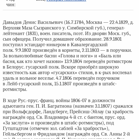
чин:
Давыдов Денис Васильевич (16.7.1784, Москва — 22.4.1839, д.
Верхняя Маза Сызранского у. Симбирской губ.), генерал-
лейтенант (1831), воен. писатель, поэт. Из дворян Моск. губ.,
сын офицера. Получил домашнее образование. 28.9.1801
поступил эстандарт-юнкером в Кавалергардский
полк. 9.9.1802 произведён в корнеты, 2.11.1803 — в поручики.
За вольнолюбивые басни «Голова и ноги» и «Быль или
басня, как кто хочет назови» 13.9.1804 переведён ротмистром
в Белорус. гусарский полк. Вскоре приобрёл широкую
известность как автор «гусарских» стихов, в к-рых воспевал
удаль и вольное веселье. 4.7.1806 переведён поручиком
в Лейб-гусарский полк, 15.1.1807 произведён в штабс-
ротмистры.
В ходе Рус.-прус.-франц. войны 1806-07 в должности
адъютанта ген. П. И. Багратиона (назначен 3.1.1807) сражался
при Вольфсдорфе, Ландсберге, Прейсиш-Эйлау (за храбрость
награждён орд. Св. Владимира 4-й ст. с бантом, прус. орд.
«За заслуги» и произведён в штабс-ротмистры), под
Гутштадтом (отмечен зол. саблей «За храбрость»),
Гейльсбергом и Фридландом (награждён орд. Св. Анны 2-й