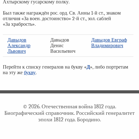
Ахтырскому гусарскому полку.
Был также награждён рос. орд. Св. Анны 1-й ст., знаком
отличия «За воен. достоинство» 2-й ст., зол. саблей
«За храбрость».
Давыдов
Давыдов
Давыдов Евграф
Александр
Денис
Владимирович
Львович
Васильевич
Перейти к списку генералов на букву «
Д
», либо портретам
на эту же
букву
.
© 2026. Отечественная война 1812 года.
Биографический справочник. Российский генералитет
эпохи 1812 года. Бородино.