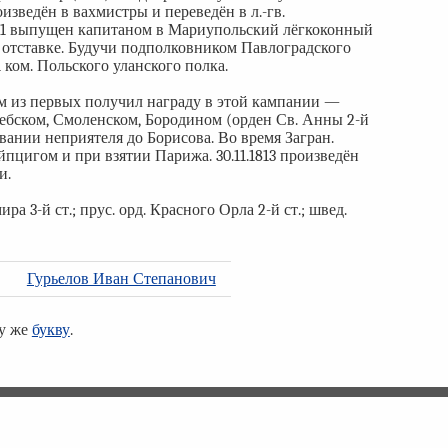
изведён в вахмистры и переведён в л.-гв.
791 выпущен капитаном в Мариупольский лёгкоконный
 в отставке. Будучи подполковником Павлоградского
1 ком. Польского уланского полка.
ним из первых получил награду в этой кампании —
тебском, Смоленском, Бородином (орден Св. Анны 2-й
вании неприятеля до Борисова. Во время Загран.
ейпцигом и при взятии Парижа. 30.11.1813 произведён
и.
ра 3-й ст.; прус. орд. Красного Орла 2-й ст.; швед.
Гурьелов Иван Степанович
ту же
букву
.