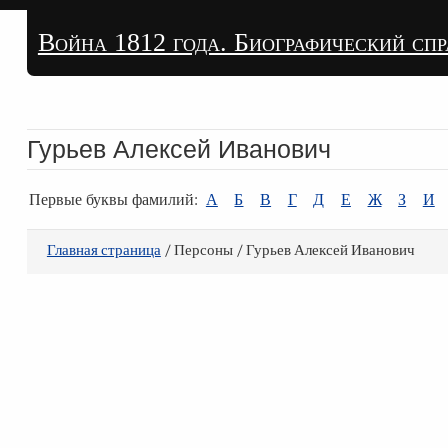
Война 1812 года. Биографический сп
Гурьев Алексей Иванович
Первые буквы фамилий:
А
Б
В
Г
Д
Е
Ж
З
И
Главная страница
/ Персоны / Гурьев Алексей Иванович