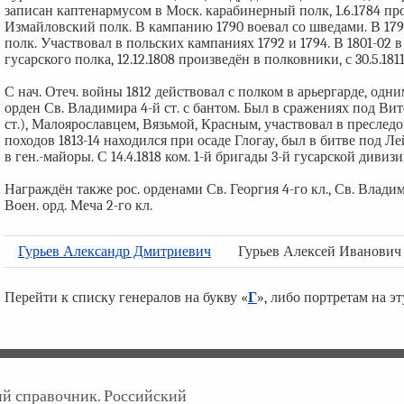
записан каптенармусом в Моск. карабинерный полк, 1.6.1784 про
Измайловский полк. В кампанию 1790 воевал со шведами. В 1
полк. Участвовал в польских кампаниях 1792 и 1794. В 1801-02
гусарского полка, 12.12.1808 произведён в полковники, с 30.5.181
С нач. Отеч. войны 1812 действовал с полком в арьергарде, од
орден Св. Владимира 4-й ст. с бантом. Был в сражениях под Ви
ст.), Малоярославцем, Вязьмой, Красным, участвовал в преследо
походов 1813-14 находился при осаде Глогау, был в битве под Л
в ген.-майоры. С 14.4.1818 ком. 1-й бригады 3-й гусарской дивизи
Награждён также рос. орденами Св. Георгия 4-го кл., Св. Владими
Воен. орд. Меча 2-го кл.
Гурьев Александр Дмитриевич
Гурьев Алексей Иванович
Перейти к списку генералов на букву «
Г
», либо портретам на э
кий справочник. Российский