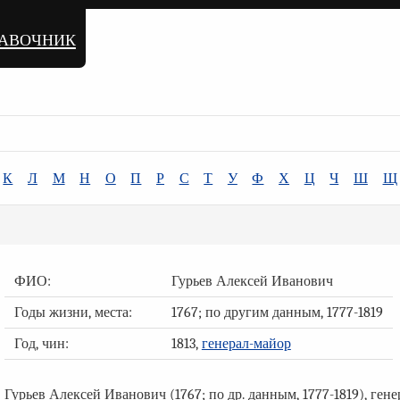
равочник
К
Л
М
Н
О
П
Р
С
Т
У
Ф
Х
Ц
Ч
Ш
Щ
ФИО:
Гурьев Алексей Иванович
Годы жизни, места:
1767; по другим данным, 1777-1819
Год, чин:
1813,
генерал-майор
Гурьев Алексей Иванович (1767; по др. данным, 1777-1819), генер