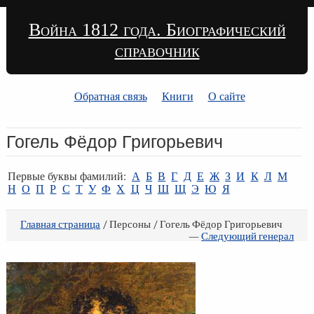
Война 1812 года. Биографический
справочник
Обратная связь
Книги
О сайте
Гогель Фёдор Григорьевич
Первые буквы фамилий:
А
Б
В
Г
Д
Е
Ж
З
И
К
Л
М
Н
О
П
Р
С
Т
У
Ф
Х
Ц
Ч
Ш
Щ
Э
Ю
Я
Главная страница
/ Персоны / Гогель Фёдор Григорьевич
—
Следующий генерал