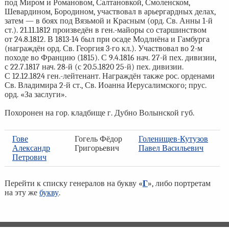
под Миром и Романовом, Салтановкой, Смоленском,
Шевардином, Бородином, участвовал в арьергардных делах,
затем — в боях под Вязьмой и Красным (орд. Св. Анны 1-й
ст.). 21.11.1812 произведён в ген.-майоры со старшинством
от 24.8.1812. В 1813-14 был при осаде Модлиёна и Гамбурга
(награждён орд. Св. Георгия 3-го кл.). Участвовал во 2-м
походе во Францию (1815). С 9.4.1816 нач. 27-й пех. дивизии,
с 22.7.1817 нач. 28-й (с 20.5.1820 25-й) пех. дивизии.
С 12.12.1824 ген.-лейтенант. Награждён также рос. орденами
Св. Владимира 2-й ст., Св. Иоанна Иерусалимского; прус.
орд. «За заслуги».
Похоронен на гор. кладбище г. Дубно Волынской губ.
Гове
Гогель Фёдор
Голенищев-Кутузов
Александр
Григорьевич
Павел Васильевич
Петрович
Перейти к списку генералов на букву «
Г
», либо портретам
на эту же
букву
.