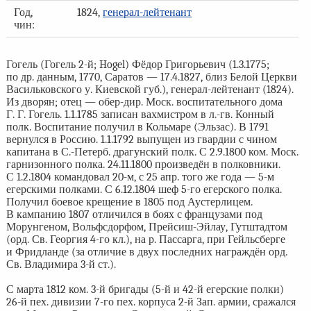
Год,
1824,
генерал-лейтенант
чин:
Гогель (Гогель 2-й; Hogel) Фёдор Григорьевич (1.3.1775;
по др. данным, 1770, Саратов — 17.4.1827, близ Белой Церкви
Васильковского у. Киевской губ.), генерал-лейтенант (1824).
Из дворян; отец — обер-дир. Моск. воспитательного дома
Г. Г. Гогель. 1.1.1785 записан вахмистром в л.-гв. Конный
полк. Воспитание получил в Кольмаре (Эльзас). В 1791
вернулся в Россию. 1.1.1792 выпущен из гвардии с чином
капитана в С.-Петерб. драгунский полк. С 2.9.1800 ком. Моск.
гарнизонного полка. 24.11.1800 произведён в полковники.
С 1.2.1804 командовал 20-м, с 25 апр. того же года — 5-м
егерскими полками. С 6.12.1804 шеф 5-го егерского полка.
Получил боевое крещение в 1805 под Аустерлицем.
В кампанию 1807 отличился в боях с французами под
Морунгеном, Вольфсдорфом, Прейсиш-Эйлау, Гутштадтом
(орд. Св. Георгия 4-го кл.), на р. Пассарга, при Гейльсберге
и Фридланде (за отличие в двух последних награждён орд.
Св. Владимира 3-й ст.).
С марта 1812 ком. 3-й бригады (5-й и 42-й егерские полки)
26-й пех. дивизии 7-го пех. корпуса 2-й Зап. армии, сражался