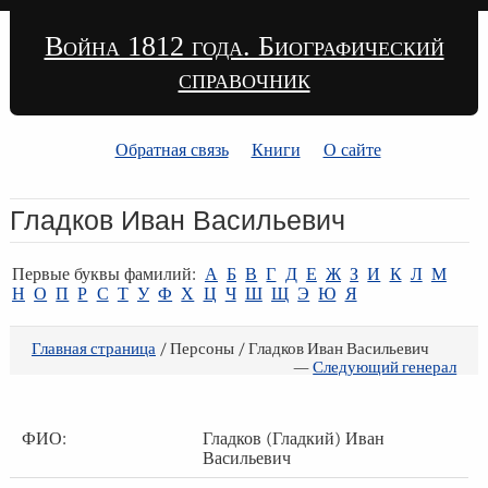
Война 1812 года. Биографический
справочник
Обратная связь
Книги
О сайте
Гладков Иван Васильевич
Первые буквы фамилий:
А
Б
В
Г
Д
Е
Ж
З
И
К
Л
М
Н
О
П
Р
С
Т
У
Ф
Х
Ц
Ч
Ш
Щ
Э
Ю
Я
Главная страница
/ Персоны / Гладков Иван Васильевич
—
Следующий генерал
ФИО:
Гладков (Гладкий) Иван
Васильевич