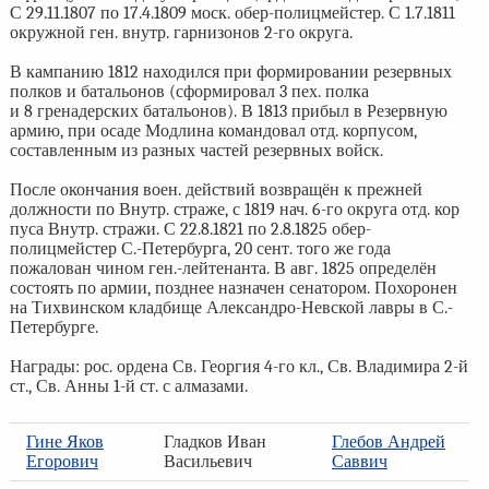
С 29.11.1807 по 17.4.1809 моск. обер-полицмейстер. С 1.7.1811
окружной ген. внутр. гарнизонов 2-го округа.
В кампанию 1812 находился при формировании резервных
полков и батальонов (сформировал 3 пех. полка
и 8 гренадерских батальонов). В 1813 прибыл в Резервную
армию, при осаде Модлина командовал отд. корпусом,
составленным из разных частей резервных войск.
После окончания воен. действий возвращён к прежней
должности по Внутр. страже, с 1819 нач. 6-го округа отд. кор
пуса Внутр. стражи. С 22.8.1821 по 2.8.1825 обер-
полицмейстер С.-Петербурга, 20 сент. того же года
пожалован чином ген.-лейтенанта. В авг. 1825 определён
состоять по армии, позднее назначен сенатором. Похоронен
на Тихвинском кладбище Александро-Невской лавры в С.-
Петербурге.
Награды: рос. ордена Св. Георгия 4-го кл., Св. Владимира 2-й
ст., Св. Анны 1-й ст. с алмазами.
Гине Яков
Гладков Иван
Глебов Андрей
Егорович
Васильевич
Саввич