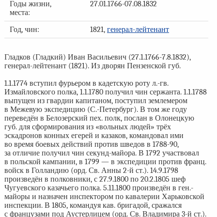
Годы жизни,
27.01.1766-07.08.1832
места:
Год, чин:
1821,
генерал-лейтенант
Гладков (Гладкий) Иван Васильевич (27.1.1766-7.8.1832),
генерал-лейтенант (1821). Из дворян Пензенской губ.
1.1.1774 вступил фурьером в кадетскую роту л.-гв.
Измайловского полка, 1.1.1780 получил чин сержанта. 1.1.1788
выпущен из гвардии капитаном, поступил землемером
в Межевую экспедицию (С.-Петербург). В том же году
переведён в Белозерский пех. полк, послан в Олонецкую
губ. для сформирования из «вольных людей» трёх
эскадронов конных егерей и казаков, командовал ими
во время боевых действий против шведов в 1788-90,
за отличие получил чин секунд-майора. В 1792 участвовал
в польской кампании, в 1799 — в экспедиции против франц.
войск в Голландию (орд. Св. Анны 2-й ст.). 14.9.1798
произведён в полковники, с 27.9.1800 по 20.2.1805 шеф
Чугуевского казачьего полка. 5.11.1800 произведён в ген.-
майоры и назначен инспектором по кавалерии Харьковской
инспекции. В 1805, командуя кав. бригадой, сражался
с французами под Аустерлицем (орд. Св. Владимира 3-й ст.).