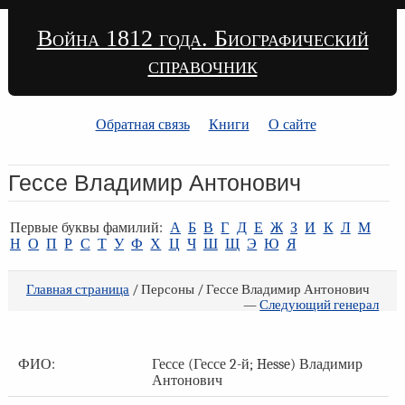
Война 1812 года. Биографический
справочник
Обратная связь
Книги
О сайте
Гессе Владимир Антонович
Первые буквы фамилий:
А
Б
В
Г
Д
Е
Ж
З
И
К
Л
М
Н
О
П
Р
С
Т
У
Ф
Х
Ц
Ч
Ш
Щ
Э
Ю
Я
Главная страница
/ Персоны / Гессе Владимир Антонович
—
Следующий генерал
ФИО:
Гессе (Гессе 2-й; Hesse) Владимир
Антонович