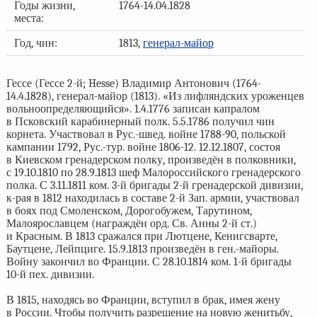
Годы жизни,
1764-14.04.1828
места:
Год, чин:
1813,
генерал-майор
Гессе (Гессе 2-й; Hesse) Владимир Антонович (1764-
14.4.1828), генерал-майор (1813). «Из лифляндских уроженцев
вольноопределяющийся». 1.4.1776 записан капралом
в Псковский карабинерный полк. 5.5.1786 получил чин
корнета. Участвовал в Рус.-швед. войне 1788-90, польской
кампании 1792, Рус.-тур. войне 1806-12. 12.12.1807, состоя
в Киевском гренадерском полку, произведён в полковники,
с 19.10.1810 по 28.9.1813 шеф Малороссийского гренадерского
полка. С 3.11.1811 ком. 3-й бригады 2-й гренадерской дивизии,
к-рая в 1812 находилась в составе 2-й Зап. армии, участвовал
в боях под Смоленском, Дорогобужем, Тарутином,
Малоярославцем (награждён орд. Св. Анны 2-й ст.)
и Красным. В 1813 сражался при Лютцене, Кенигсварте,
Баутцене, Лейпциге. 15.9.1813 произведён в ген.-майоры.
Войну закончил во Франции. С 28.10.1814 ком. 1-й бригады
10-й пех. дивизии.
В 1815, находясь во Франции, вступил в брак, имея жену
в России. Чтобы получить разрешение на новую женитьбу,