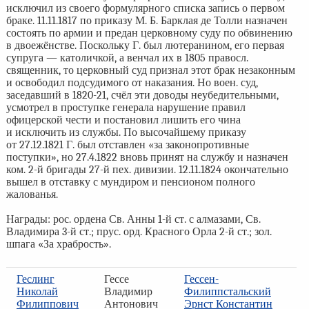
исключил из своего формулярного списка запись о первом
браке. 11.11.1817 по приказу М. Б. Барклая де Толли назначен
состоять по армии и предан церковному суду по обвинению
в двоежёнстве. Поскольку Г. был лютеранином, его первая
супруга — католичкой, а венчал их в 1805 правосл.
священник, то церковный суд признал этот брак незаконным
и освободил подсудимого от наказания. Но воен. суд,
заседавший в 1820-21, счёл эти доводы неубедительными,
усмотрел в проступке генерала нарушение правил
офицерской чести и постановил лишить его чина
и исключить из службы. По высочайшему приказу
от 27.12.1821 Г. был отставлен «за законопротивные
поступки», но 27.4.1822 вновь принят на службу и назначен
ком. 2-й бригады 27-й пех. дивизии. 12.11.1824 окончательно
вышел в отставку с мундиром и пенсионом полного
жалованья.
Награды: рос. ордена Св. Анны 1-й ст. с алмазами, Св.
Владимира 3-й ст.; прус. орд. Красного Орла 2-й ст.; зол.
шпага «За храбрость».
Геслинг
Гессе
Гессен-
Николай
Владимир
Филиппстальский
Филиппович
Антонович
Эрнст Константин