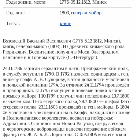
Годы жизни, места:
1775-05.12.1812, Минск
Год, чин:
1803,
генерал-майор
Титул:
князь
Вяземский Василий Васильевич (1775-5.12.1812, Минск),
князь, генерал-майор (1803). Из древнего княжеского рода,
Рюрикович. Воспитание получил в Моск. благородном
пансионе и в Горном корпусе (С.-Петербург).
24.11.1786 записан сержантом в л.-гв. Преображенский полк,
в службу вступил в 1790. В 1792 назначен ординарцем к ген.-
аншефу графу А. В. Суворову, в этой должности участвовал
в польской кампании 1794. За отличие 24.11.1794 произведён
в прапорщики. 1.1.1795 выпущен в полевые полки в чине
премьер-майора. 1.10.1799 получил чин полковника. 13.7.1800
назначен ком. 11-го егерского полка, 28.7.1800 — шефом 13-го
егерского полка. 23.11.1803 произведён в ген.-майоры. В 1804-
06 участвовал в экспедиции на о. Корфу, находился в походе
в Неаполитанское королевство, воевал на побережье
Адриатики. Отличился под Новой Рагузой, где рус. егеря
и черногорские добровольцы нанесли поражение войскам
франц. ген. Ж. А. Б. Л. Лористона. С 15.6.1806 ком. егерской