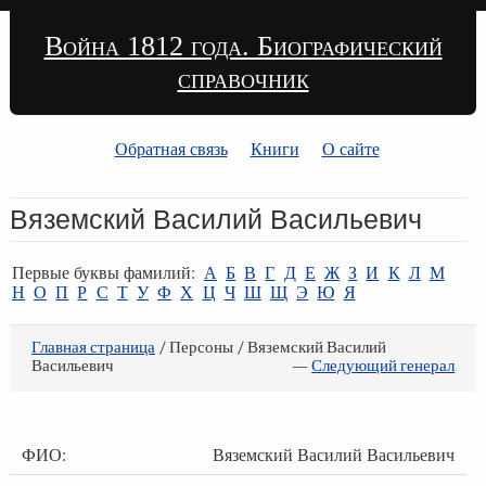
Война 1812 года. Биографический
справочник
Обратная связь
Книги
О сайте
Вяземский Василий Васильевич
Первые буквы фамилий:
А
Б
В
Г
Д
Е
Ж
З
И
К
Л
М
Н
О
П
Р
С
Т
У
Ф
Х
Ц
Ч
Ш
Щ
Э
Ю
Я
Главная страница
/ Персоны / Вяземский Василий
Васильевич
—
Следующий генерал
ФИО:
Вяземский Василий Васильевич