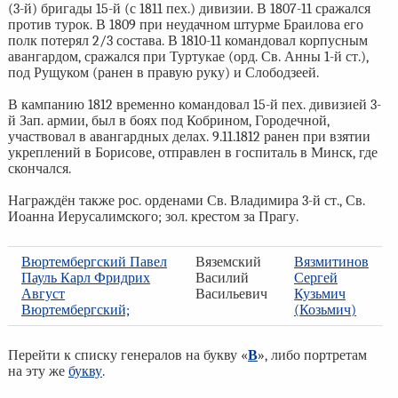
(3-й) бригады 15-й (с 1811 пех.) дивизии. В 1807-11 сражался
против турок. В 1809 при неудачном штурме Браилова его
полк потерял 2/3 состава. В 1810-11 командовал корпусным
авангардом, сражался при Туртукае (орд. Св. Анны 1-й ст.),
под Рущуком (ранен в правую руку) и Слободзеей.
В кампанию 1812 временно командовал 15-й пех. дивизией 3-
й Зап. армии, был в боях под Кобрином, Городечной,
участвовал в авангардных делах. 9.11.1812 ранен при взятии
укреплений в Борисове, отправлен в госпиталь в Минск, где
скончался.
Награждён также рос. орденами Св. Владимира 3-й ст., Св.
Иоанна Иерусалимского; зол. крестом за Прагу.
Вюртембергский Павел
Вяземский
Вязмитинов
Пауль Карл Фридрих
Василий
Сергей
Август
Васильевич
Кузьмич
Вюртембергский;
(Козьмич)
Перейти к списку генералов на букву «
В
», либо портретам
на эту же
букву
.