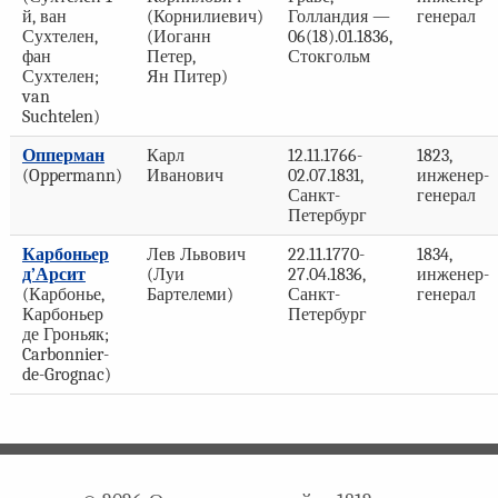
й, ван
(Корнилиевич)
Голландия —
генерал
Сухтелен,
(Иоганн
06(18).01.1836,
фан
Петер,
Стокгольм
Сухтелен;
Ян Питер)
van
Suchtelen)
Опперман
Карл
12.11.1766-
1823,
(Oppermann)
Иванович
02.07.1831,
инженер-
Санкт-
генерал
Петербург
Карбоньер
Лев Львович
22.11.1770-
1834,
д’Арсит
(Луи
27.04.1836,
инженер-
(Карбонье,
Бартелеми)
Санкт-
генерал
Карбоньер
Петербург
де Гроньяк;
Carbonnier-
de-Grognac)