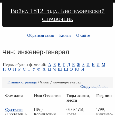
Война 1812 года. Биографический
справочник
Обратная связь
Книги
О сайте
Чин: инженер-генерал
Первые буквы фамилий:
А
Б
В
Г
Д
Е
Ж
З
И
К
Л
М
Н
О
П
Р
С
Т
У
Ф
Х
Ц
Ч
Ш
Щ
Э
Ю
Я
Главная страница
/ Чины / инженер-генерал
—
Следующий чин
Фамилия
Имя Отчество
Годы жизни,
Год, чин
места
Сухтелен
Пётр
02.08.1751,
1799,
(Сухтелен 1-
Корнилович
Граве,
инженер-