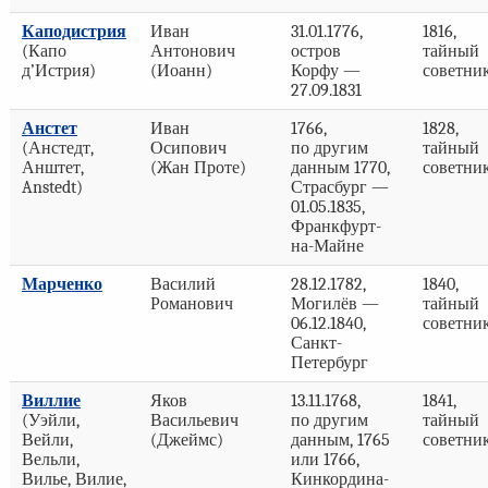
Каподистрия
Иван
31.01.1776,
1816,
(Капо
Антонович
остров
тайный
д’Истрия)
(Иоанн)
Корфу —
советни
27.09.1831
Анстет
Иван
1766,
1828,
(Анстедт,
Осипович
по другим
тайный
Анштет,
(Жан Проте)
данным 1770,
советни
Anstedt)
Страсбург —
01.05.1835,
Франкфурт-
на-Майне
Марченко
Василий
28.12.1782,
1840,
Романович
Могилёв —
тайный
06.12.1840,
советни
Санкт-
Петербург
Виллие
Яков
13.11.1768,
1841,
(Уэйли,
Васильевич
по другим
тайный
Вейли,
(Джеймс)
данным, 1765
советни
Вельли,
или 1766,
Вилье, Вилие,
Кинкордина-