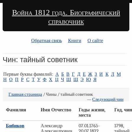
Война 1812 года. Биографический
справочник
Обратная связь
Книги
О сайте
Чин: тайный советник
Первые буквы фамилий:
А
Б
В
Г
Д
Е
Ж
З
И
К
Л
М
Н
О
П
Р
С
Т
У
Ф
Х
Ц
Ч
Ш
Щ
Э
Ю
Я
Главная страница
/ Чины / тайный советник
—
Следующий чин
Фамилия
Имя Отчество
Годы жизни,
Год, чин
места
Бибиков
Александр
07.01.1765-
1798,
Александрович
20.07.1822,
тайный