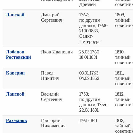
Дрезден
советни
Ланской
Дмитрий
1767;
1809,
Сергеевич
по другим
тайный
данным, 1768-
советни
21.10.1833,
Санкт-
Петербург
Лобанов-
Яков Иванович
25.03.1760-
1810,
Ростовский
18.01.1831
тайный
советни
Каверин
Павел
03.01.1763-
1811,
Никитич
04.02.1853
тайный
советни
Ланской
Василий
1753;
1812,
Сергеевич
по другим
тайный
данным, 1754-
советни
22.06.1831
Рахманов
Григорий
1761-1841
1813,
Николаевич
тайный
советни